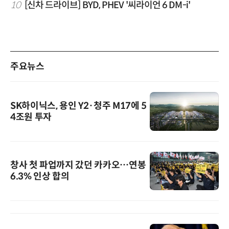
10
[신차 드라이브] BYD, PHEV '씨라이언 6 DM-i'
주요뉴스
SK하이닉스, 용인 Y2·청주 M17에 5
4조원 투자
창사 첫 파업까지 갔던 카카오…연봉
6.3% 인상 합의