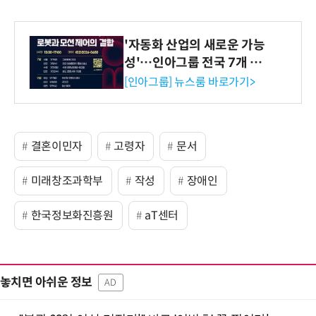
'자동화 산업의 새로운 가능
성'…인아그룹 전국 7개 도
시 세미나 페어 개최
[인아그룹] 뉴스룸 바로가기>
결혼이민자
고령자
문서
미래창조과학부
작성
장애인
한국정보화진흥원
aT센터
놓치면 아쉬운 정보
AD