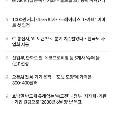
4
韓 AI리더십 공백 장기화… 글로벌 3강 동력 꺼져간다
5
1000원 커피·45㎝ 피자…트레이더스 'T-카페', 이마
트 첫 입점
6
中 통신사, 'AI 토큰'으로 분기 2兆 벌었다…한국도 사
업화 시동
7
산업부, 한화오션·에코프로비엠 등 5개사 '슈퍼 을
(乙)' 선정
8
오픈AI 첫 AI 기기 윤곽…'도넛 모양'에 가격은
300~400달러
9
호남권 반도체 유례없는 '속도전'…정부·지자체·기관
·기업 원팀으로 '2030년 6월 양산' 목표