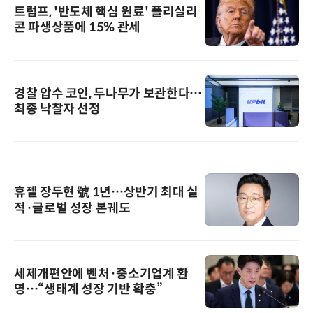
트럼프, '반도체 핵심 원료' 폴리실리
콘 파생상품에 15% 관세
경찰 압수 코인, 두나무가 보관한다…
최종 낙찰자 선정
휴젤 장두현 號 1년…상반기 최대 실
적·글로벌 성장 본궤도
세제개편안에 벤처·중소기업계 환
영…“생태계 성장 기반 확충”