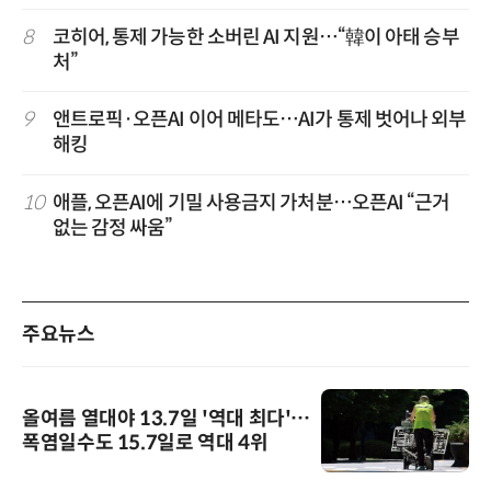
8
코히어, 통제 가능한 소버린 AI 지원…“韓이 아태 승부
처”
9
앤트로픽·오픈AI 이어 메타도…AI가 통제 벗어나 외부
해킹
10
애플, 오픈AI에 기밀 사용금지 가처분…오픈AI “근거
없는 감정 싸움”
주요뉴스
올여름 열대야 13.7일 '역대 최다'…
폭염일수도 15.7일로 역대 4위