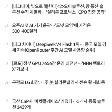
2
[테크데이, 빛으로 通한다]<2>오이솔루션, 광 통신 솔
루션 수직 계열화…'실리콘 포토닉스·CPO 집중 공략'
3
오픈AI 첫 AI 기기 윤곽…'도넛 모양'에 가격은
300~400달러
4
[테크 차이나] DeepSeek V4 Flash 1위… 중국 모델 강
세 지속(OpenRouter 주간 AI 모델 사용량 순위)
5
[르포] 정부 GPU 7656장 운영 최전선…'NHN 팩토리
X' 가보니
6
구광모 LG 회장, 내주 美 실리콘밸리서 젠슨 황 재회동
7
국산 CSP사 '마켓플레이스' 커졌다…5개사 등록 솔루
션 1439개