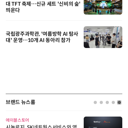
대 TFT 축제…신규 세트 '신비의 숲'
띄운다
국립광주과학관, '여름방학 AI 탐사
대' 운영…10개 AI 동아리 참가
브랜드 뉴스룸
에이블스토어
시놀로지, SK네트웍스서비스와 영