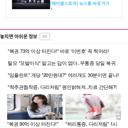
독점 판매 파트너십 체결
[에이블스토어] 뉴스룸 바로가기
>
놓치면 아쉬운 정보
AD