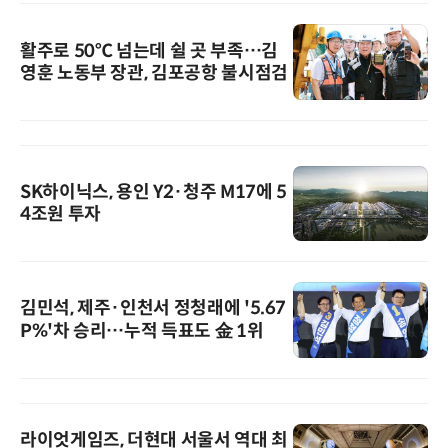
활주로 50℃ 넘는데 쉴 곳 부족…김
영훈 노동부 장관, 김포공항 불시점검
SK하이닉스, 용인 Y2·청주 M17에 5
4조원 투자
김민석, 제주·인천서 정청래에 '5.67
P%'차 승리…누적 득표도 金 1위
라이엇게임즈, 더현대 서울서 역대 최