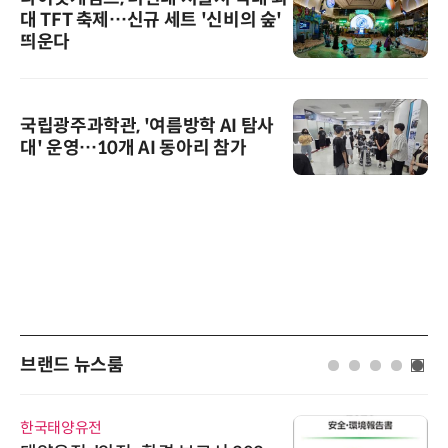
대 TFT 축제…신규 세트 '신비의 숲'
띄운다
국립광주과학관, '여름방학 AI 탐사
대' 운영…10개 AI 동아리 참가
브랜드 뉴스룸
한국태양유전