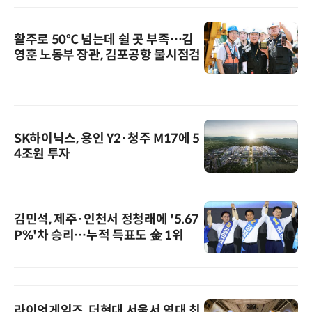
활주로 50℃ 넘는데 쉴 곳 부족…김
영훈 노동부 장관, 김포공항 불시점검
SK하이닉스, 용인 Y2·청주 M17에 5
4조원 투자
김민석, 제주·인천서 정청래에 '5.67
P%'차 승리…누적 득표도 金 1위
라이엇게임즈, 더현대 서울서 역대 최