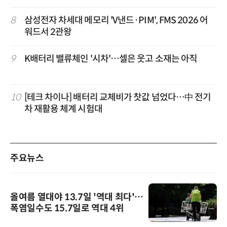
8
삼성전자 차세대 메모리 'V낸드·PIM', FMS 2026 어
워드서 2관왕
9
K배터리 밸류체인 '시차'…셀은 웃고 소재는 아직
10
[테크 차이나] 배터리 교체비가 찻값 넘었다…中 전기
차 재활용 체계 시험대
주요뉴스
올여름 열대야 13.7일 '역대 최다'…
폭염일수도 15.7일로 역대 4위