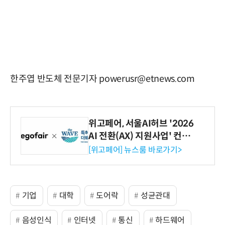
한주엽 반도체 전문기자 powerusr@etnews.com
위고페어, 서울AI허브 '2026
AI 전환(AX) 지원사업' 컨소
시엄 선정
[위고페어] 뉴스룸 바로가기>
기업
대학
도어락
성균관대
음성인식
인터넷
통신
하드웨어