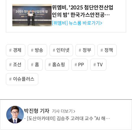
위엠비, '2025 첨단안전산업
인의 밤' 한국가스안전공사
사장상 수상
[위엠비] 뉴스룸 바로가기>
경제
방송
인터넷
정부
정책
조선
홈
홈쇼핑
PP
TV
이슈플러스
박진형 기자
기사 더보기
[도산아카데미] 김승주 고려대 교수 “AI 해킹은 AI로 막아야…망분리 정책 바꿔야”