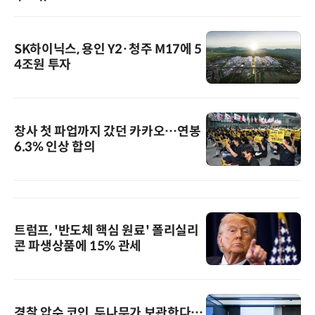
SK하이닉스, 용인 Y2·청주 M17에 5
4조원 투자
창사 첫 파업까지 갔던 카카오…연봉
6.3% 인상 합의
트럼프, '반도체 핵심 원료' 폴리실리
콘 파생상품에 15% 관세
경찰 압수 코인, 두나무가 보관한다…