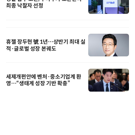
최종 낙찰자 선정
휴젤 장두현 號 1년…상반기 최대 실
적·글로벌 성장 본궤도
세제개편안에 벤처·중소기업계 환
영…“생태계 성장 기반 확충”