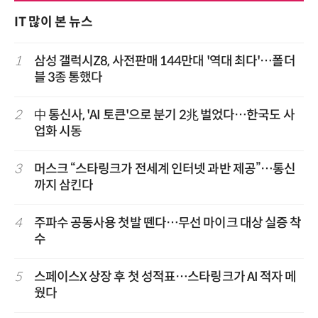
IT 많이 본 뉴스
1
삼성 갤럭시Z8, 사전판매 144만대 '역대 최다'…폴더
블 3종 통했다
2
中 통신사, 'AI 토큰'으로 분기 2兆 벌었다…한국도 사
업화 시동
3
머스크 “스타링크가 전세계 인터넷 과반 제공”…통신
까지 삼킨다
4
주파수 공동사용 첫발 뗀다…무선 마이크 대상 실증 착
수
5
스페이스X 상장 후 첫 성적표…스타링크가 AI 적자 메
웠다