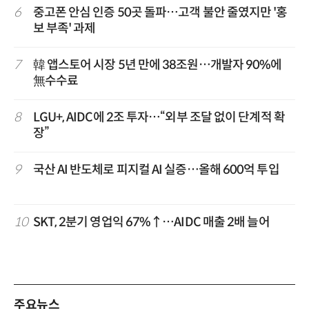
6
중고폰 안심 인증 50곳 돌파…고객 불안 줄였지만 '홍
보 부족' 과제
7
韓 앱스토어 시장 5년 만에 38조원…개발자 90%에
無수수료
8
LGU+, AIDC에 2조 투자…“외부 조달 없이 단계적 확
장”
9
국산 AI 반도체로 피지컬 AI 실증…올해 600억 투입
10
SKT, 2분기 영업익 67%↑…AIDC 매출 2배 늘어
주요뉴스