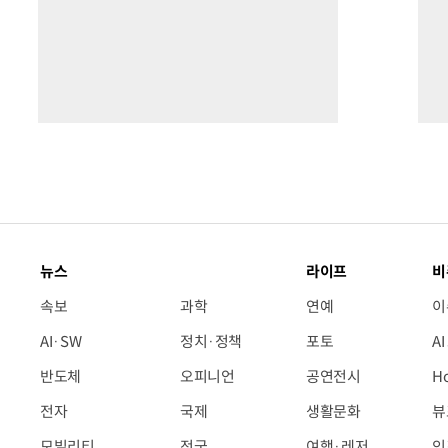
뉴스
라이프
비
속보
과학
연예
이
AI·SW
정치·정책
포토
A
반도체
오피니언
공연전시
H
전자
국제
생활문화
뷰
모빌리티
전국
여행·레저
인