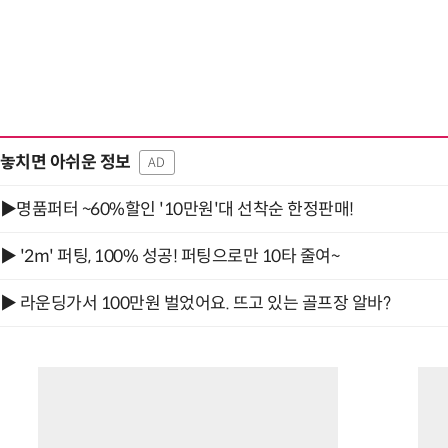
놓치면 아쉬운 정보
AD
▶명품퍼터 ~60%할인 '10만원'대 선착순 한정판매!
▶ '2m' 퍼팅, 100% 성공! 퍼팅으로만 10타 줄여~
▶ 라운딩가서 100만원 벌었어요. 뜨고 있는 골프장 알바?