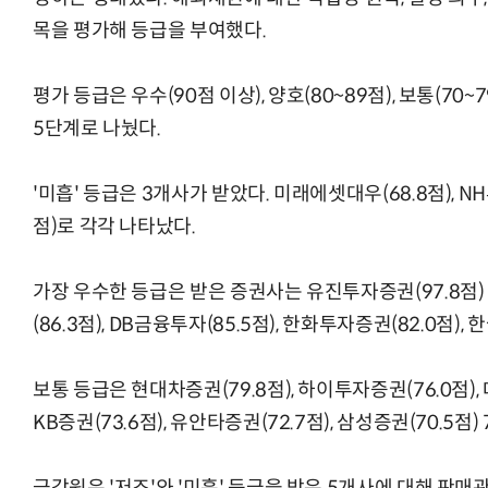
목을 평가해 등급을 부여했다.
평가 등급은 우수(90점 이상), 양호(80~89점), 보통(70~79
5단계로 나눴다.
모든 업무 담당자(비개발자)를 위한 온톨로지 기반 AI 지식체계 설계 1-day 워크숍
AI 핀옵스 실전 세미나: 폭증하는 AI 
'미흡' 등급은 3개사가 받았다. 미래에셋대우(68.8점), NH
점)로 각각 나타났다.
가장 우수한 등급은 받은 증권사는 유진투자증권(97.8점) 
(86.3점), DB금융투자(85.5점), 한화투자증권(82.0점),
보통 등급은 현대차증권(79.8점), 하이투자증권(76.0점), 대
KB증권(73.6점), 유안타증권(72.7점), 삼성증권(70.5점)