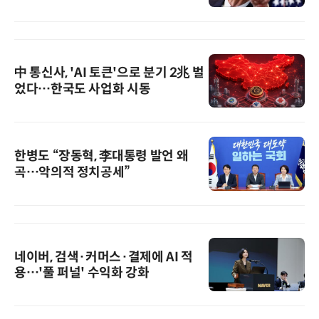
中 통신사, 'AI 토큰'으로 분기 2兆 벌
었다…한국도 사업화 시동
한병도 “장동혁, 李대통령 발언 왜
곡…악의적 정치공세”
네이버, 검색·커머스·결제에 AI 적
용…'풀 퍼널' 수익화 강화