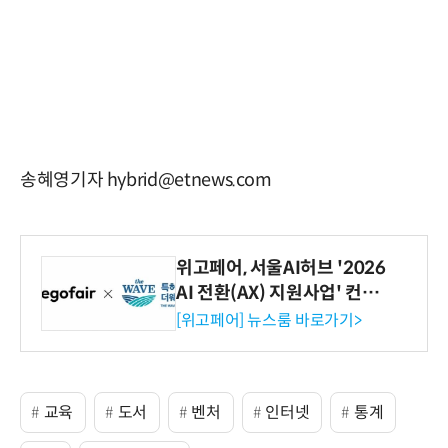
송혜영기자 hybrid@etnews.com
위고페어, 서울AI허브 '2026
AI 전환(AX) 지원사업' 컨소
시엄 선정
[위고페어] 뉴스룸 바로가기>
교육
도서
벤처
인터넷
통계