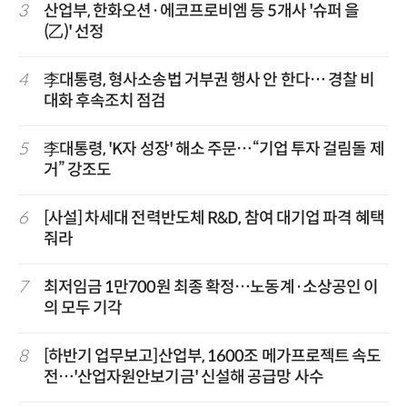
3
산업부, 한화오션·에코프로비엠 등 5개사 '슈퍼 을
(乙)' 선정
4
李대통령, 형사소송법 거부권 행사 안 한다… 경찰 비
대화 후속조치 점검
5
李대통령, 'K자 성장' 해소 주문…“기업 투자 걸림돌 제
거” 강조도
6
[사설] 차세대 전력반도체 R&D, 참여 대기업 파격 혜택
줘라
7
최저임금 1만700원 최종 확정…노동계·소상공인 이
의 모두 기각
8
[하반기 업무보고]산업부, 1600조 메가프로젝트 속도
전…'산업자원안보기금' 신설해 공급망 사수