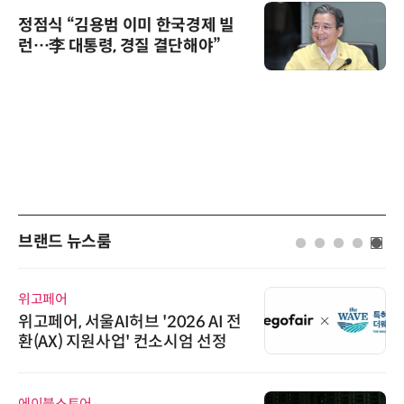
정점식 “김용범 이미 한국경제 빌
런…李 대통령, 경질 결단해야”
브랜드 뉴스룸
위고페어
위고페어, 서울AI허브 '2026 AI 전
환(AX) 지원사업' 컨소시엄 선정
에이블스토어