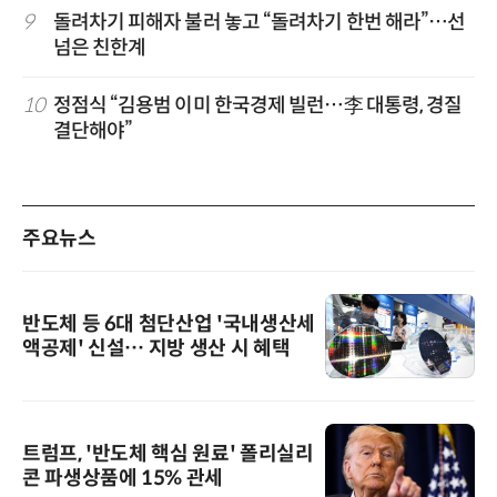
9
돌려차기 피해자 불러 놓고 “돌려차기 한번 해라”…선
넘은 친한계
10
정점식 “김용범 이미 한국경제 빌런…李 대통령, 경질
결단해야”
주요뉴스
반도체 등 6대 첨단산업 '국내생산세
액공제' 신설… 지방 생산 시 혜택
트럼프, '반도체 핵심 원료' 폴리실리
콘 파생상품에 15% 관세