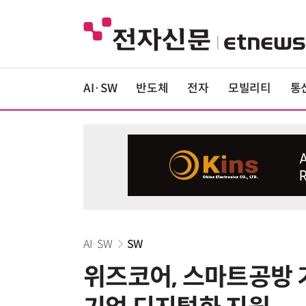
AI·SW
반도체
전자
모빌리티
통
AI·SW
SW
위즈코어, 스마트공방