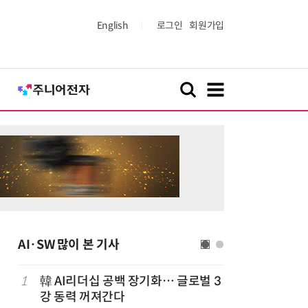
English
로그인
회원가입
AI·SW 많이 본 기사
1
韓 AI리더십 공백 장기화… 글로벌 3
6
美 행정부,
강 동력 꺼져간다
보안 테스