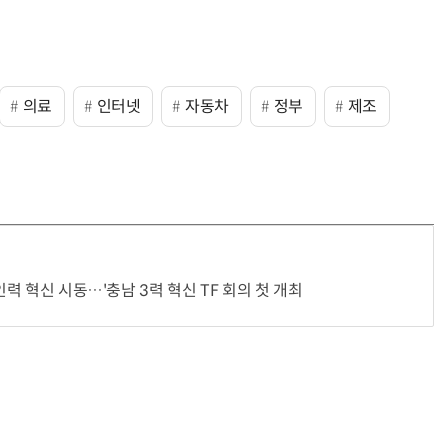
의료
인터넷
자동차
정부
제조
인력 혁신 시동…'충남 3력 혁신 TF 회의 첫 개최