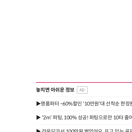
놓치면 아쉬운 정보
AD
▶명품퍼터 ~60%할인 '10만원'대 선착순 한정
▶ '2m' 퍼팅, 100% 성공! 퍼팅으로만 10타 줄
▶ 라운딩가서 100만원 벌었어요. 뜨고 있는 골