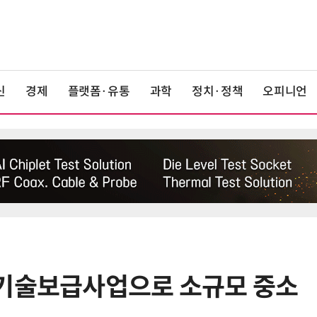
신
경제
플랫폼·유통
과학
정치·정책
오피니언
 기술보급사업으로 소규모 중소
6
美 행정부, AI 모델 '해킹 등 사이버
보안 테스트' 의무화