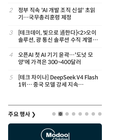
2
정부 직속 'AI 개발 조직 신설' 초읽
7
구광모 L
기…국무총리훈령 제정
서 젠슨 
3
[테크데이, 빛으로 通한다]<2>오이
8
[르포] 정
솔루션, 광 통신 솔루션 수직 계열
선…'NH
화…'실리콘 포토닉스·CPO 집중 공
략'
4
오픈AI 첫 AI 기기 윤곽…'도넛 모
9
국산 CS
양'에 가격은 300~400달러
다…5개사
5
[테크 차이나] DeepSeek V4 Flash
10
코히어, 
1위… 중국 모델 강세 지속
원…“韓이
(OpenRouter 주간 AI 모델 사용량
순위)
주요 행사
❯