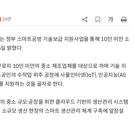
7
구광모 LG 회장, 내주 美 실리콘밸리
서 젠슨 황 재회동
26면
8
[르포] 정부 GPU 7656장 운영 최전
선…'NHN 팩토리X' 가보니
는 정부 스마트공방 기술보급 지원사업을 통해 10인 미만 소
일 밝혔다.
9
국산 CSP사 '마켓플레이스' 커졌
다…5개사 등록 솔루션 1439개
로자 10인 미만의 중소 제조업체를 대상으로 하며 기술 지
10
코히어, 통제 가능한 소버린 AI 지
공인의 수작업 위주 공정에 사물인터넷(IoT), 인공지능(AI)
원…“韓이 아태 승부처”
를 지원하는 것을 골자로 한다.
의 중소 규모 공장을 위한 클라우드 기반의 생산관리 시스템
 등 소규모 생산 현장의 스마트 생산관리 체계 구축에 앞장설