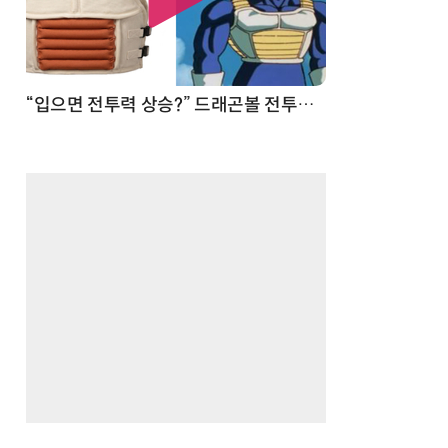
 순간
“입으면 전투력 상승?” 드래곤볼 전투복 닮은 중량조끼