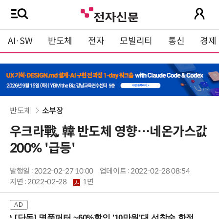
AI·SW
반도체
전자
모빌리티
통신
경제
반도체
소부장
우크라戰, 韓 반도체 영향…네온가스값
200% '급등'
발행일 : 2022-02-27 10:00
업데이트 : 2022-02-28 08:54
지면 :
2022-02-28
1면
[단독] 명품퍼터 ~60%할인 '10만원'대 선착순 한정판매!