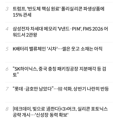
3
트럼프, '반도체 핵심 원료' 폴리실리콘 파생상품에
15% 관세
4
삼성전자 차세대 메모리 'V낸드·PIM', FMS 2026 어
워드서 2관왕
5
K배터리 밸류체인 '시차'…셀은 웃고 소재는 아직
6
“SK하이닉스, 중국 충칭 패키징공장 지분매각 등 검
토”
7
“롯데·금호만 남았다”…韓 석화, 상반기 나란히 반등
8
[테크데이, 빛으로 通한다]<3>머크, 실리콘 포토닉스
공략 개시…'신성장 동력 확보'