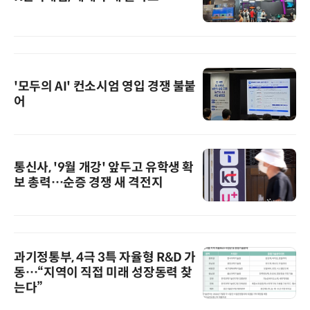
'모두의 AI' 컨소시엄 영입 경쟁 불붙
어
통신사, '9월 개강' 앞두고 유학생 확
보 총력…순증 경쟁 새 격전지
과기정통부, 4극 3특 자율형 R&D 가
동…“지역이 직접 미래 성장동력 찾
는다”