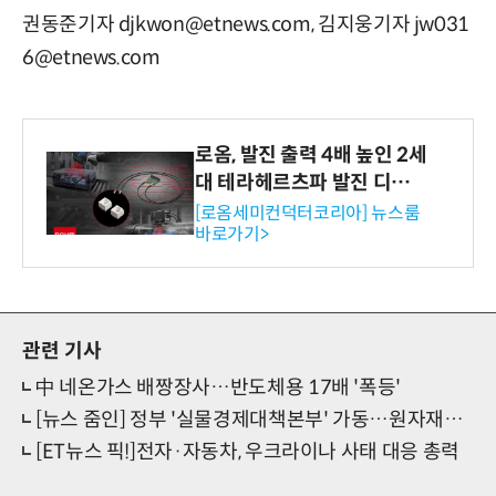
권동준기자 djkwon@etnews.com, 김지웅기자 jw031
6@etnews.com
로옴, 발진 출력 4배 높인 2세
대 테라헤르츠파 발진 디바이
스 개발
[로옴세미컨덕터코리아] 뉴스룸
바로가기>
관련 기사
中 네온가스 배짱장사…반도체용 17배 '폭등'
[뉴스 줌인] 정부 '실물경제대책본부' 가동…원자재값 매일 점검
[ET뉴스 픽!]전자·자동차, 우크라이나 사태 대응 총력