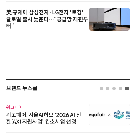
美 규제에 삼성전자·LG전자 '로청'
글로벌 출시 늦춘다…“공급망 재편부
터”
브랜드 뉴스룸
위고페어
위고페어, 서울AI허브 '2026 AI 전
환(AX) 지원사업' 컨소시엄 선정