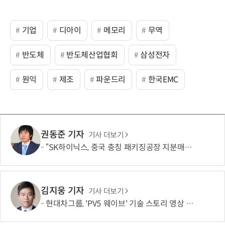
기업
디아이
메모리
무역
반도체
반도체산업협회
삼성전자
원익
제조
파운드리
한국EMC
권동준 기자
기사 더보기
“SK하이닉스, 중국 충칭 패키징공장 지분매각 등 검토”
김지웅 기자
기사 더보기
현대차그룹, 'PV5 웨이브' 기술 스토리 영상 조회수 1000만뷰 돌파