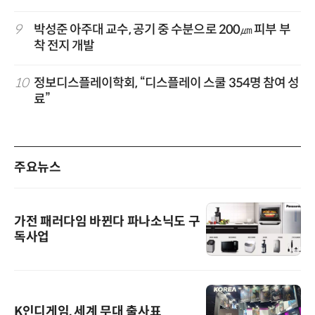
9
박성준 아주대 교수, 공기 중 수분으로 200㎛ 피부 부
착 전지 개발
10
정보디스플레이학회, “디스플레이 스쿨 354명 참여 성
료”
주요뉴스
가전 패러다임 바뀐다 파나소닉도 구
독사업
K인디게임, 세계 무대 출사표