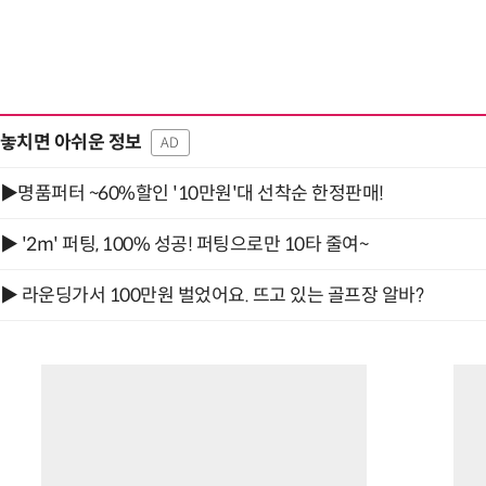
놓치면 아쉬운 정보
AD
▶명품퍼터 ~60%할인 '10만원'대 선착순 한정판매!
▶ '2m' 퍼팅, 100% 성공! 퍼팅으로만 10타 줄여~
▶ 라운딩가서 100만원 벌었어요. 뜨고 있는 골프장 알바?