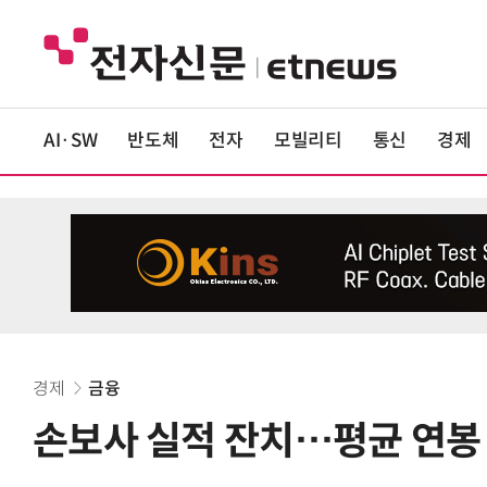
AI·SW
반도체
전자
모빌리티
통신
경제
경제
금융
손보사 실적 잔치…평균 연봉 