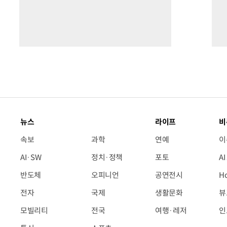
뉴스
라이프
비
속보
과학
연예
이
AI·SW
정치·정책
포토
A
반도체
오피니언
공연전시
H
전자
국제
생활문화
뷰
모빌리티
전국
여행·레저
인