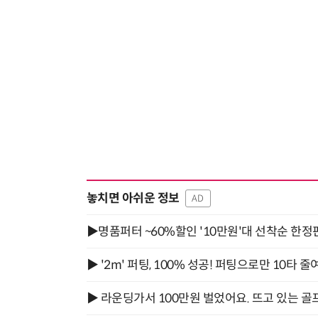
놓치면 아쉬운 정보
AD
▶명품퍼터 ~60%할인 '10만원'대 선착순 한정
▶ '2m' 퍼팅, 100% 성공! 퍼팅으로만 10타 줄
▶ 라운딩가서 100만원 벌었어요. 뜨고 있는 골