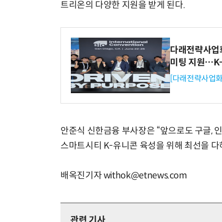
트리온의 다양한 지원을 받게 된다.
다래전략사업화센
미팅 지원…K
[다래전략사업화
안준식 신한금융 부사장은 “앞으로도 구글, 
스마트시티 K-유니콘 육성을 위해 최선을 다
배옥진기자 withok@etnews.com
관련 기사