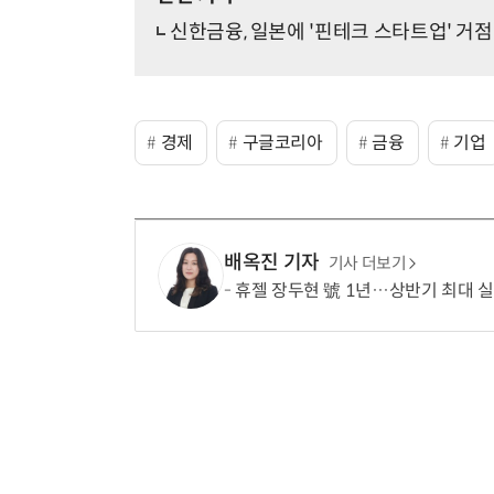
신한금융, 일본에 '핀테크 스타트업' 거점
경제
구글코리아
금융
기업
배옥진 기자
기사 더보기
휴젤 장두현 號 1년…상반기 최대 