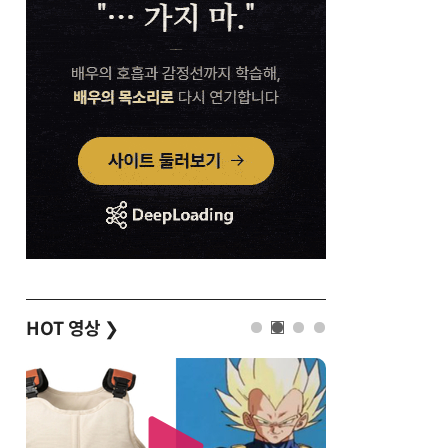
HOT 영상
❯