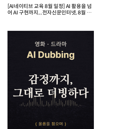
[AI네이티브 교육 8월 일정] AI 활용을 넘
어 AI 구현까지...전자신문인터넷, 8월 실
전 교육·워크숍 개최 발행일 : 2026-07-
23 10:46