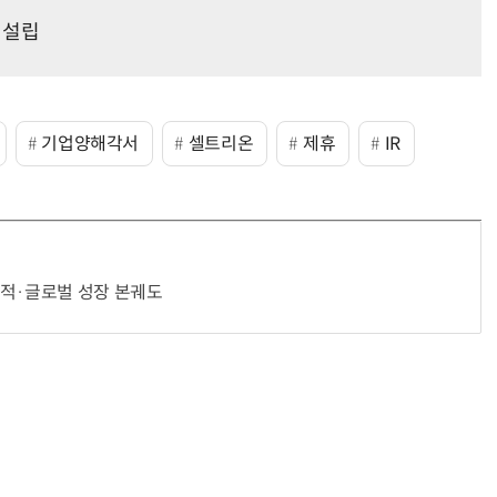
 설립
기업양해각서
셀트리온
제휴
IR
실적·글로벌 성장 본궤도