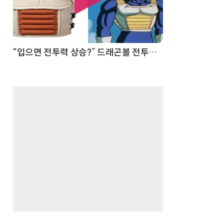
 순간
“입으면 전투력 상승?” 드래곤볼 전투복 닮은 중량조끼