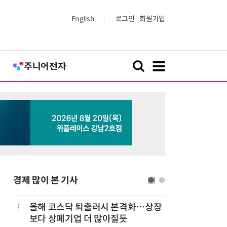
English
로그인
회원가입
경제 많이 본 기사
1
올해 코스닥 퇴출러시 본격화…상장
6
LG 엑사
보다 상폐기업 더 많아질듯
대기업과 