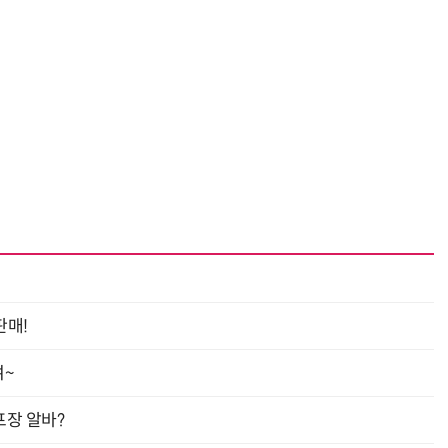
“계속 쫓아왔다”…도망치던 우크라 민간인 공격한 러 자폭 드론
진정한 우정?…친구 구하려다 둘 다 의자 틈에 목이 낀
판매!
여~
프장 알바?