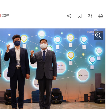
7
'상업용 디스플레이 빌려쓴다' …LG
전자, 美 B2B 구독 시동
23면
8
'게이밍위크' 삼성전자-LG전자 유
서 TV·모니터 '大戰'
9
“상장폐지 막아라”…중소 가전 기업
주가 부양 '총력전'
10
코스피 급등에 매수 사이드카 발동