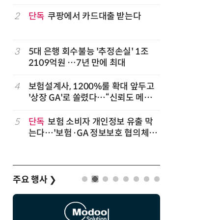
2
단독
쿠팡에서 카드대출 받는다
7
'상업용 
전자, 美 
럽
3
5대 은행 회수불능 '추정손실' 1조
8
'게이밍위
2109억원 …7년 만에 최대
서 TV·모
,
4
보험설계사, 1200%룰 확대 앞두고
9
“상장폐지
'상장 GA'로 쏠렸다…“신뢰도 메리
주가 부양
트”
5
단독
보험 소비자 개인정보 유출 막
10
코스피 급
는다…'보험·GA 정보보호 협의체'
구성
주요 행사
❯