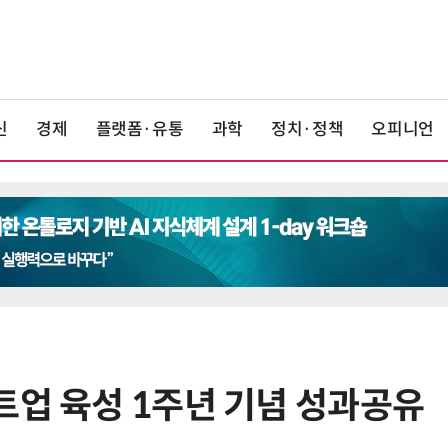
신
경제
플랫폼·유통
과학
정치·정책
오피니언
트업 육성 1주년 기념 성과공유
6
LG 엑사원, 中企 제조현장 '전파'…
대기업과 협력사 AI 상생 시동