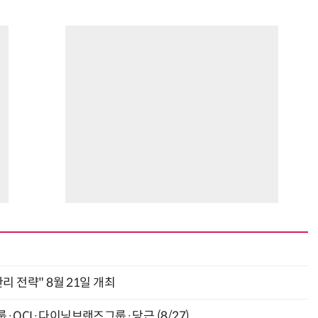
관리 전략" 8월 21일 개최
룹·OCI·다이닝브랜즈그룹·당근 (8/27)