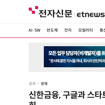
AI·SW
반도체
전자
모빌리티
통
경제
경제
신한금융, 구글과 스타