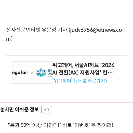
전자신문인터넷 유은정 기자 (judy6956@etnews.co
m)
위고페어, 서울AI허브 '2026
AI 전환(AX) 지원사업' 컨소
시엄 선정
[위고페어] 뉴스룸 바로가기>
놓치면 아쉬운 정보
AD