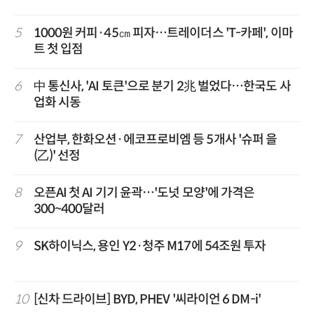
5
1000원 커피·45㎝ 피자…트레이더스 'T-카페', 이마
트 첫 입점
6
中 통신사, 'AI 토큰'으로 분기 2兆 벌었다…한국도 사
업화 시동
7
산업부, 한화오션·에코프로비엠 등 5개사 '슈퍼 을
(乙)' 선정
8
오픈AI 첫 AI 기기 윤곽…'도넛 모양'에 가격은
300~400달러
9
SK하이닉스, 용인 Y2·청주 M17에 54조원 투자
10
[신차 드라이브] BYD, PHEV '씨라이언 6 DM-i'