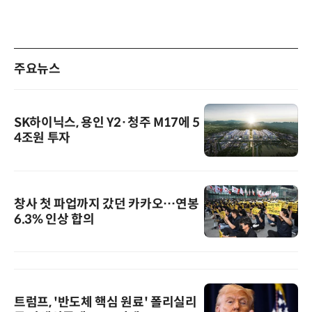
주요뉴스
SK하이닉스, 용인 Y2·청주 M17에 5
4조원 투자
창사 첫 파업까지 갔던 카카오…연봉
6.3% 인상 합의
트럼프, '반도체 핵심 원료' 폴리실리