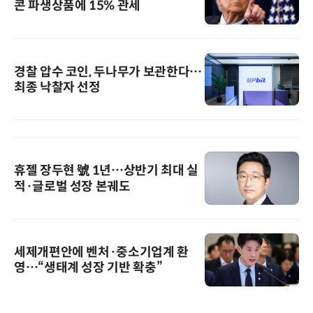
콘 파생상품에 15% 관세
경찰 압수 코인, 두나무가 보관한다…
최종 낙찰자 선정
휴젤 장두현 號 1년…상반기 최대 실
적·글로벌 성장 본궤도
세제개편안에 벤처·중소기업계 환
영…“생태계 성장 기반 확충”