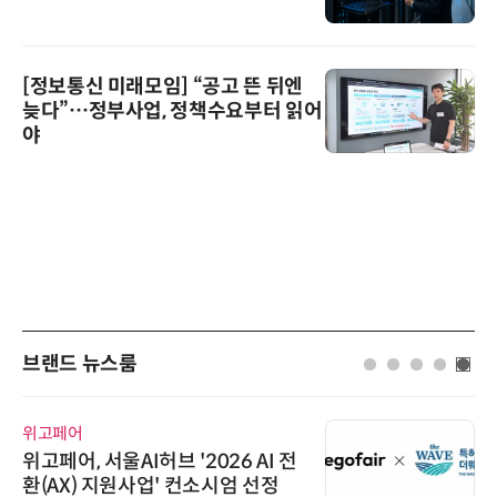
[정보통신 미래모임] “공고 뜬 뒤엔
늦다”…정부사업, 정책수요부터 읽어
야
브랜드 뉴스룸
위고페어
위고페어, 서울AI허브 '2026 AI 전
환(AX) 지원사업' 컨소시엄 선정