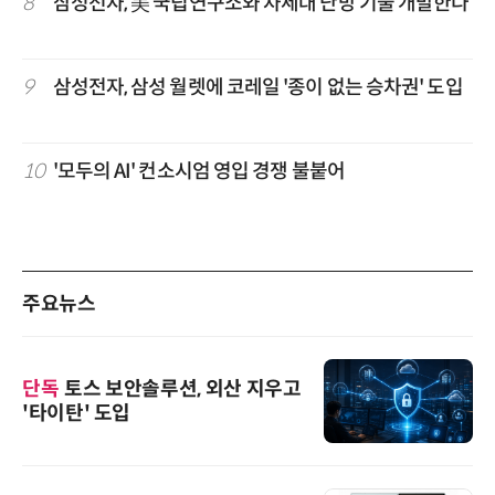
8
삼성전자, 美 국립연구소와 차세대 난방 기술 개발한다
9
삼성전자, 삼성 월렛에 코레일 '종이 없는 승차권' 도입
10
'모두의 AI' 컨소시엄 영입 경쟁 불붙어
주요뉴스
단독
토스 보안솔루션, 외산 지우고
'타이탄' 도입