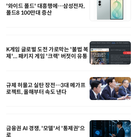
'와이드 폴드' 대흥행에…삼성전자,
폴드8 100만대 증산
K게임 글로벌 도전 가로막는 '불법 복
제'... 패키지 게임 '크랙' 버젓이 유통
규제 허물고 실탄 장전…3대 메가프
로젝트, 올해부터 속도 낸다
금융권 AI 경쟁, '모델'서 '통제권'으
로