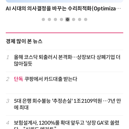
AI 시대의 의사결정을 바꾸는 수리최적화(Optimization): 실제 산업 적용 사례와 활용 전략
경제 많이 본 뉴스
1
올해 코스닥 퇴출러시 본격화…상장보다 상폐기업 더
많아질듯
2
단독
쿠팡에서 카드대출 받는다
3
5대 은행 회수불능 '추정손실' 1조2109억원 …7년 만
에 최대
4
보험설계사, 1200%룰 확대 앞두고 '상장 GA'로 쏠렸