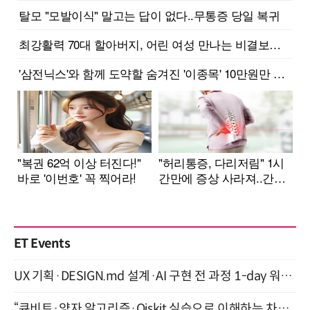
ET Events
UX 기획·DESIGN.md 설계·AI 구현 전 과정 1-day 워크숍 with Claude Code·Codex 9월 15일 개최
“큐비트·양자 알고리즘·Qiskit 실습으로 이해하는 차세대 컴퓨팅” (8/28)