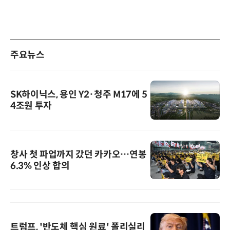
주요뉴스
SK하이닉스, 용인 Y2·청주 M17에 5
4조원 투자
창사 첫 파업까지 갔던 카카오…연봉
6.3% 인상 합의
트럼프, '반도체 핵심 원료' 폴리실리