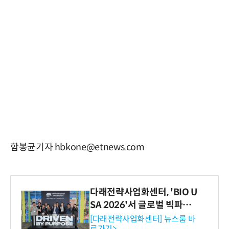
함봉균기자 hbkone@etnews.com
다래전략사업화센터, 'BIO U
SA 2026'서 글로벌 빅파마
와의 비즈니스 미팅 지원…K
[다래전략사업화센터] 뉴스룸 바
로가기>