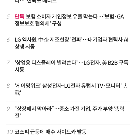
다…“신뢰도 메리트”
5
단독
보험 소비자 개인정보 유출 막는다…'보험·GA
정보보호 협의체' 구성
6
LG 엑사원, 中企 제조현장 '전파'…대기업과 협력사 AI
상생 시동
7
'상업용 디스플레이 빌려쓴다' …LG전자, 美 B2B 구독
시동
8
'게이밍위크' 삼성전자-LG전자 유럽서 TV·모니터 '大
戰'
9
“상장폐지 막아라”…중소 가전 기업, 주가 부양 '총력
전'
10
코스피 급등에 매수 사이드카 발동