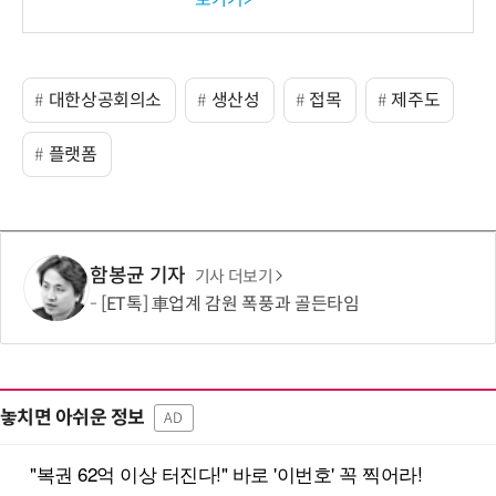
-바이오 해외 진출 교두보 확
보
대한상공회의소
생산성
접목
제주도
플랫폼
함봉균 기자
기사 더보기
[ET톡] 車업계 감원 폭풍과 골든타임
놓치면 아쉬운 정보
AD