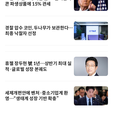
콘 파생상품에 15% 관세
경찰 압수 코인, 두나무가 보관한다…
최종 낙찰자 선정
휴젤 장두현 號 1년…상반기 최대 실
적·글로벌 성장 본궤도
세제개편안에 벤처·중소기업계 환
영…“생태계 성장 기반 확충”