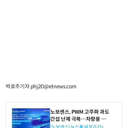
박효주기자 phj20@etnews.com
노보센스, PWM 고주파 과도
간섭 난제 극복…차량용 전
류 감지 증폭기
[노보센스] 뉴스룸 바로가기>