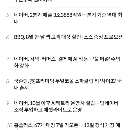
5
네이버, 2분기 매출 3조3888억원…분기 기준 역대 최
대
6
BBQ, 8월 한 달 앱 고객 대상 할인·소스 증정 프로모션
7
네이버, 검색·커머스·결제에 AI 적용…'풀 퍼널' 수익
화 강화
8
국순당, 英 프리미엄 무알코올 스파클링 티 '사이초' 국
내 출시
9
네이버, 10월 이후 AI팩토리 운영사 설립…팀네이버
조직 투입하고 에셋라이트로 운영
10
홈플러스, 67개 매장 7일 가오픈…13일 정식 개장 예