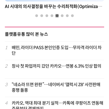
AI 시대의 의사결정을 바꾸는 수리최적화(Optimization): 실제 산업 적용 사례와 활용 전략
플랫폼유통 많이 본 뉴스
1
배민, 라이더 PASS 본인인증 도입…무자격 라이더 차
단
2
창사 첫 파업까지 갔던 카카오…연봉 6.3% 인상 합의
3
“네쇼라 뜨면 완판”…네이버서 '갤럭시 Z8' 사전판매
흥행 돌풍
4
카카오, 역대 최대 분기 실적…카톡에 쿠팡이츠 연동해
주문부터 결제까지