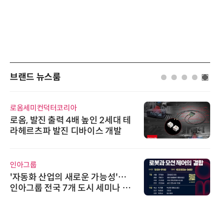
브랜드 뉴스룸
로옴세미컨덕터코리아
로옴, 발진 출력 4배 높인 2세대 테
라헤르츠파 발진 디바이스 개발
인아그룹
'자동화 산업의 새로운 가능성'…
인아그룹 전국 7개 도시 세미나 페
어 개최