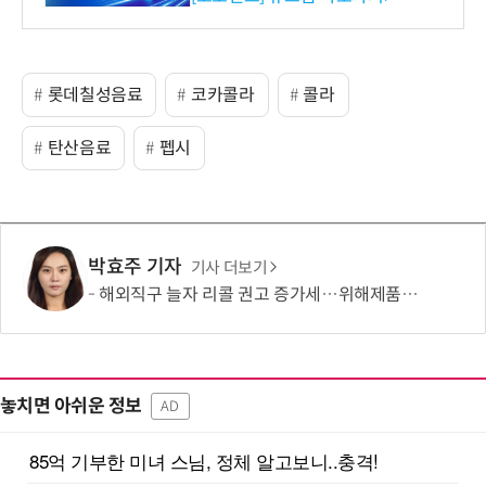
롯데칠성음료
코카콜라
콜라
탄산음료
펩시
박효주 기자
기사 더보기
해외직구 늘자 리콜 권고 증가세…위해제품 차단 1만2902건
놓치면 아쉬운 정보
AD