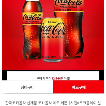
한국코카콜라 신제품 코카콜라 제로 레몬. [사진=코크플레이 갈