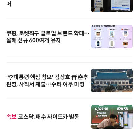
어
쿠팡, 로켓직구 글로벌 브랜드 확대…
올해 신규 600여개 유치
'李대통령 핵심 참모' 김상호 靑 춘추
관장, 사직서 제출…수리 여부 미정
속보
코스닥, 매수 사이드카 발동