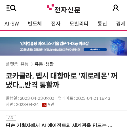
AI·SW
반도체
전자
모빌리티
통신
경제
플랫폼·유통
유통·생활
코카콜라, 펩시 대항마로 '제로레몬' 꺼
냈다...반격 통할까
발행일 : 2023-04-23 09:00
업데이트 : 2023-04-21 16:43
지면 :
2023-04-24
9면
단순 기획자에서 AI 에이전트의 세계관을 만드는 지식 설계자로.. (8/20 강남역)