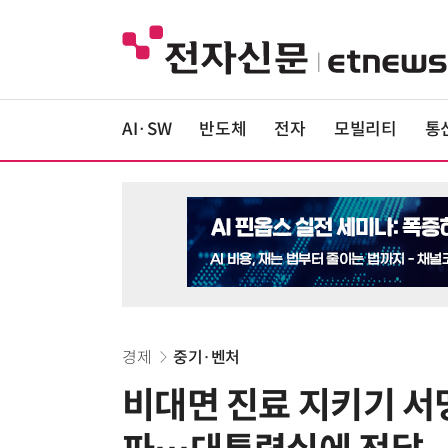
AI·SW
반도체
전자
모빌리티
통
경제
중기·벤처
비대면 진료 지키기 서