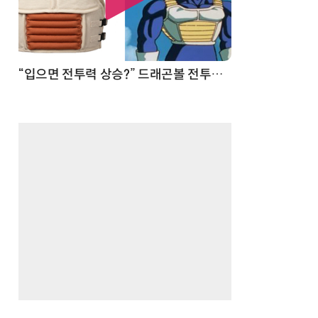
 순간
“입으면 전투력 상승?” 드래곤볼 전투복 닮은 중량조끼