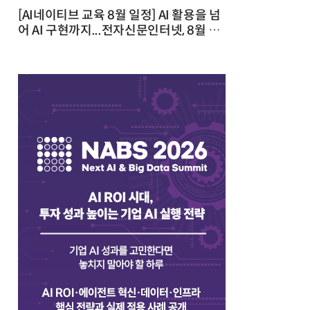
[AI네이티브 교육 8월 일정] AI 활용을 넘
어 AI 구현까지...전자신문인터넷, 8월 실
전 교육·워크숍 개최 발행일 : 2026-07-
23 10:46