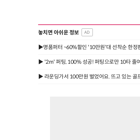
놓치면 아쉬운 정보
AD
▶명품퍼터 ~60%할인 '10만원'대 선착순 한정
▶ '2m' 퍼팅, 100% 성공! 퍼팅으로만 10타 줄
▶ 라운딩가서 100만원 벌었어요. 뜨고 있는 골