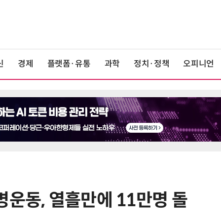
신
경제
플랫폼·유통
과학
정치·정책
오피니언
명운동, 열흘만에 11만명 돌
6
보험설계사, 1200%룰 확대 앞두고
'상장 GA'로 쏠렸다…“신뢰도 메리