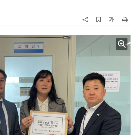
트”
7
'게이밍위크' 삼성전자-LG전자 유
서 TV·모니터 '大戰'
8
'상업용 디스플레이 빌려쓴다' …LG
전자, 美 B2B 구독 시동
9
LG 엑사원, 中企 제조현장 '전파'…
대기업과 협력사 AI 상생 시동
10
“상장폐지 막아라”…중소 가전 기업
주가 부양 '총력전'