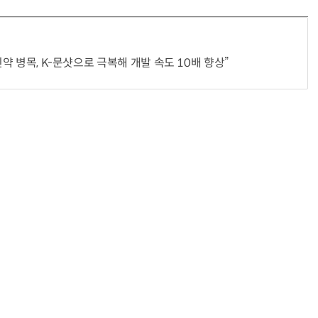
신약 병목, K-문샷으로 극복해 개발 속도 10배 향상”
“계속 쫓아왔다”…도망치던 우크라 민간인 공격한 러 자폭 드론
진정한 우정?…친구 구하려다 둘 다 의자 틈에 목이 낀