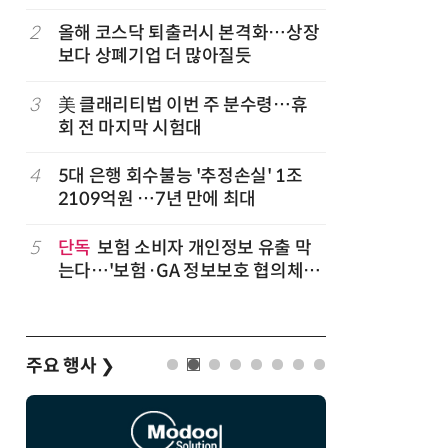
트”
럽
2
올해 코스닥 퇴출러시 본격화…상장
7
'게이밍위
보다 상폐기업 더 많아질듯
서 TV·모
3
美 클래리티법 이번 주 분수령…휴
8
'상업용 
회 전 마지막 시험대
전자, 美 
4
5대 은행 회수불능 '추정손실' 1조
9
LG 엑사
2109억원 …7년 만에 최대
대기업과 
,
5
단독
보험 소비자 개인정보 유출 막
10
“상장폐지
는다…'보험·GA 정보보호 협의체'
주가 부양
구성
주요 행사
❯