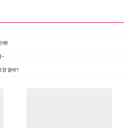
판매!
여~
프장 알바?