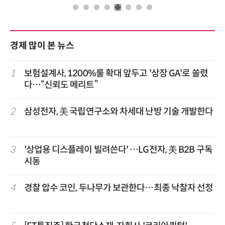
경제 많이 본 뉴스
1
보험설계사, 1200%룰 확대 앞두고 '상장 GA'로 쏠렸
다…“신뢰도 메리트”
2
삼성전자, 美 국립연구소와 차세대 난방 기술 개발한다
3
'상업용 디스플레이 빌려쓴다' …LG전자, 美 B2B 구독
시동
4
경찰 압수 코인, 두나무가 보관한다…최종 낙찰자 선정