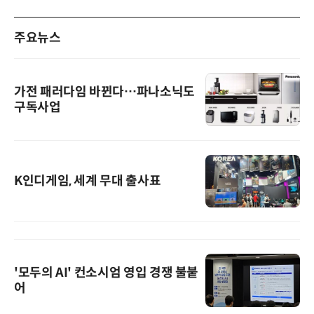
주요뉴스
가전 패러다임 바뀐다…파나소닉도
구독사업
K인디게임, 세계 무대 출사표
'모두의 AI' 컨소시엄 영입 경쟁 불붙
어