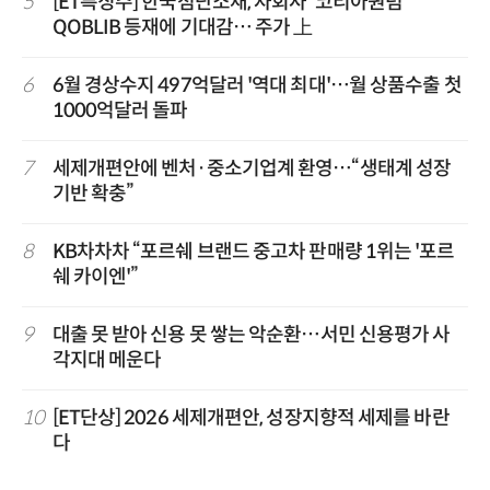
5
[ET특징주] 한국첨단소재, 자회사 '코리아퀀텀'
QOBLIB 등재에 기대감… 주가 上
6
6월 경상수지 497억달러 '역대 최대'…월 상품수출 첫
1000억달러 돌파
7
세제개편안에 벤처·중소기업계 환영…“생태계 성장
기반 확충”
8
KB차차차 “포르쉐 브랜드 중고차 판매량 1위는 '포르
쉐 카이엔'”
9
대출 못 받아 신용 못 쌓는 악순환…서민 신용평가 사
각지대 메운다
10
[ET단상] 2026 세제개편안, 성장지향적 세제를 바란
다