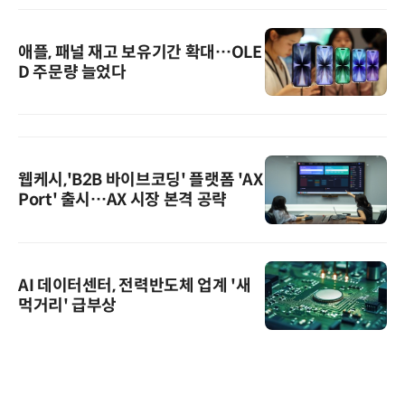
애플, 패널 재고 보유기간 확대…OLE
D 주문량 늘었다
웹케시,'B2B 바이브코딩' 플랫폼 'AX
Port' 출시…AX 시장 본격 공략
AI 데이터센터, 전력반도체 업계 '새
먹거리' 급부상