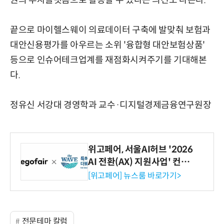
권의 투자플랫폼으로 활용할 수 있다는 의견도 나온다.
끝으로 마이헬스웨이 의료데이터 구축에 발맞춰 보험과
대안신용평가를 아우르는 소위 '융합형 대안보험상품'
등으로 인슈어테크업계를 재점화시켜주기를 기대해본
다.
정유신 서강대 경영학과 교수·디지털경제금융연구원장
위고페어, 서울AI허브 '2026
AI 전환(AX) 지원사업' 컨소
시엄 선정
[위고페어] 뉴스룸 바로가기>
전문테마 칼럼