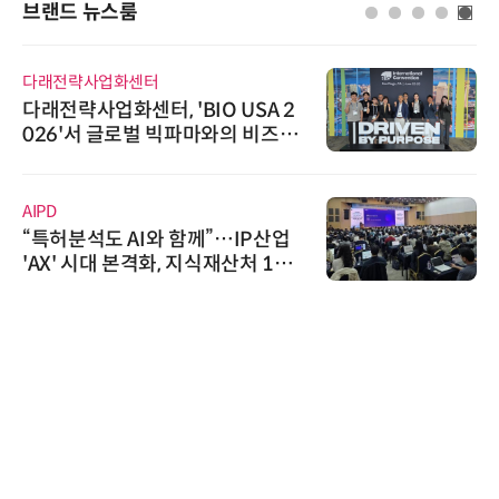
브랜드 뉴스룸
다래전략사업화센터
다래전략사업화센터, 'BIO USA 2
026'서 글로벌 빅파마와의 비즈니
스 미팅 지원…K-바이오 해외 진출
교두보 확보
AIPD
“특허분석도 AI와 함께”…IP산업
'AX' 시대 본격화, 지식재산처 1호
AI IP데이터분석사 탄생