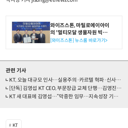
박지성 기자 jisung@etnews.com
와이즈스톤, 마틸로에이아이
의 '멀티모달 생물자원 빅데
이터'에 DQ인증 최고 등급
[와이즈스톤] 뉴스룸 바로가기>
수여
관련 기사
KT, 오늘 대규모 인사…실용주의·카르텔 혁파·신사업 방점
[단독] 김영섭 KT CEO, 부문장급 교체 단행…김영진·이선주·이현석 부문장 직무대행체제
KT 새 대표에 김영섭…“막중한 임무…지속성장 기반 다질 것”
KT