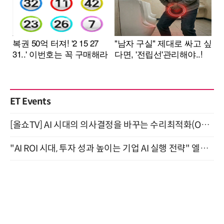
ET Events
[올쇼TV] AI 시대의 의사결정을 바꾸는 수리최적화(Optimization) 소개 (8/20 생방송)
"AI ROI 시대, 투자 성과 높이는 기업 AI 실행 전략" 엘타워 6층 (9월 18일)