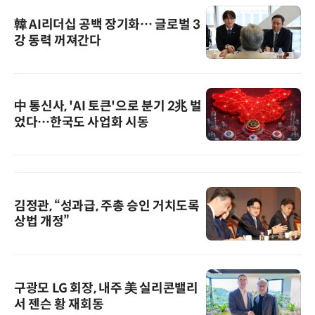
韓 AI리더십 공백 장기화… 글로벌 3
강 동력 꺼져간다
中 통신사, 'AI 토큰'으로 분기 2兆 벌
었다…한국도 사업화 시동
김정관, “성과급, 주총 승인 거치도록
상법 개정”
구광모 LG 회장, 내주 美 실리콘밸리
서 젠슨 황 재회동