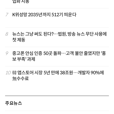
업화 시동
7
K위성망 2035년까지 512기 띄운다
8
뉴스는 그냥 써도 된다?…법원, 방송 뉴스 무단 사용에
첫 제동
9
중고폰 안심 인증 50곳 돌파…고객 불안 줄였지만 '홍
보 부족' 과제
10
韓 앱스토어 시장 5년 만에 38조원…개발자 90%에
無수수료
주요뉴스