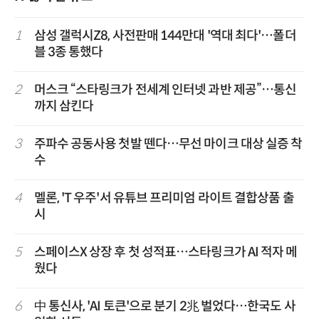
1
삼성 갤럭시Z8, 사전판매 144만대 '역대 최다'…폴더
블 3종 통했다
2
머스크 “스타링크가 전세계 인터넷 과반 제공”…통신
까지 삼킨다
3
주파수 공동사용 첫발 뗀다…무선 마이크 대상 실증 착
수
4
멜론, 'T 우주'서 유튜브 프리미엄 라이트 결합상품 출
시
5
스페이스X 상장 후 첫 성적표…스타링크가 AI 적자 메
웠다
6
中 통신사, 'AI 토큰'으로 분기 2兆 벌었다…한국도 사