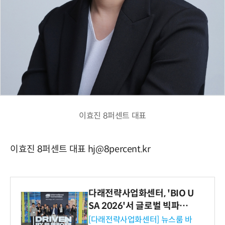
이효진 8퍼센트 대표
이효진 8퍼센트 대표 hj@8percent.kr
다래전략사업화센터, 'BIO U
SA 2026'서 글로벌 빅파마
와의 비즈니스 미팅 지원…K
[다래전략사업화센터] 뉴스룸 바