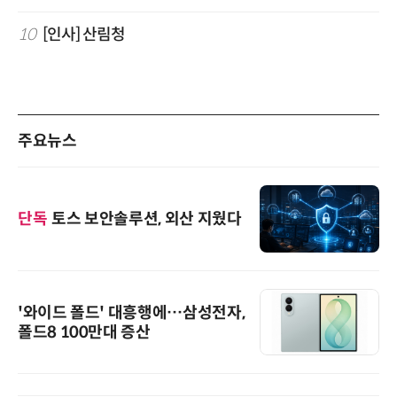
10
[인사] 산림청
주요뉴스
단독
토스 보안솔루션, 외산 지웠다
'와이드 폴드' 대흥행에…삼성전자,
폴드8 100만대 증산