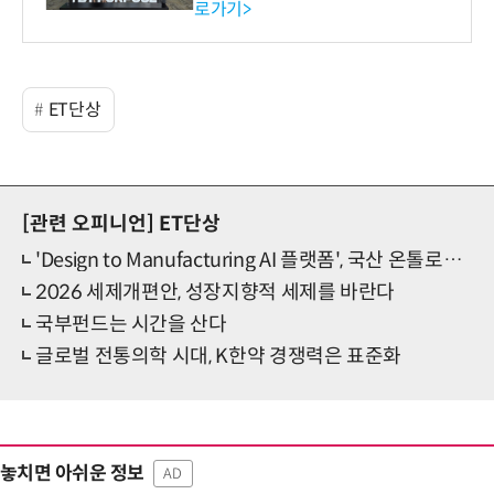
로가기>
-바이오 해외 진출 교두보 확
보
ET단상
[관련 오피니언]
ET단상
'Design to Manufacturing AI 플랫폼', 국산 온톨로지가 여는 제조 AX의 다음 단계
2026 세제개편안, 성장지향적 세제를 바란다
국부펀드는 시간을 산다
글로벌 전통의학 시대, K한약 경쟁력은 표준화
놓치면 아쉬운 정보
AD