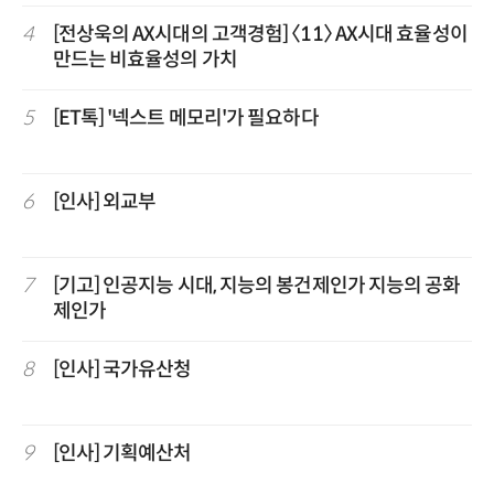
4
[전상욱의 AX시대의 고객경험] 〈11〉 AX시대 효율성이
만드는 비효율성의 가치
5
[ET톡] '넥스트 메모리'가 필요하다
6
[인사] 외교부
7
[기고] 인공지능 시대, 지능의 봉건제인가 지능의 공화
제인가
8
[인사] 국가유산청
9
[인사] 기획예산처