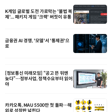
K게임 글로벌 도전 가로막는 '불법 복
제'... 패키지 게임 '크랙' 버젓이 유통
금융권 AI 경쟁, '모델'서 '통제권'으
로
[정보통신 미래모임] “공고 뜬 뒤엔
늦다”…정부사업, 정책수요부터 읽어
야
카카오톡, MAU 5500만 첫 돌파…해
외로 성장판 넓힌다