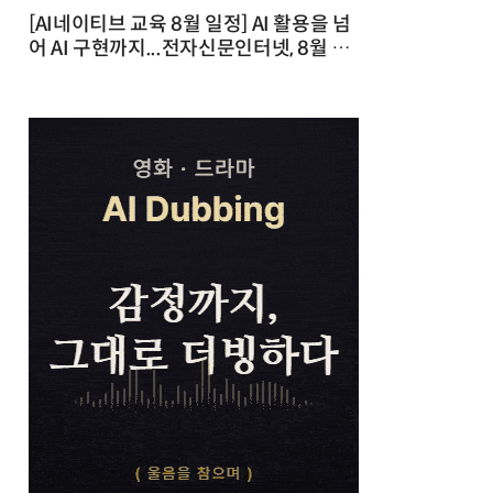
[AI네이티브 교육 8월 일정] AI 활용을 넘
어 AI 구현까지...전자신문인터넷, 8월 실
전 교육·워크숍 개최 발행일 : 2026-07-
23 10:46