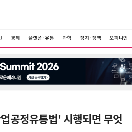
신
경제
플랫폼·유통
과학
정치·정책
오피니언
산업공정유통법' 시행되면 무엇
6
K위성망 2035년까지 512기 띄운