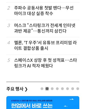
2
주파수 공동사용 첫발 뗀다…무선
7
뉴스는 그
마이크 대상 실증 착수
뉴스 무단
3
머스크 “스타링크가 전세계 인터넷
8
중고폰 안
과반 제공”…통신까지 삼킨다
불안 줄였
벌
4
멜론, 'T 우주'서 유튜브 프리미엄 라
9
中 통신사,
이트 결합상품 출시
었다…한
5
스페이스X 상장 후 첫 성적표…스타
10
[ET톡]
링크가 AI 적자 메웠다
주요 행사
❯