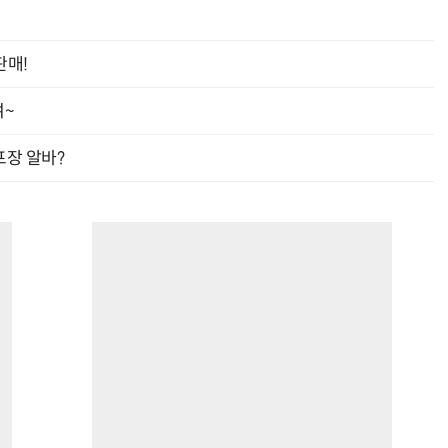
판매!
여~
프장 알바?