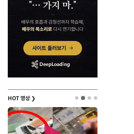
HOT 영상
❯