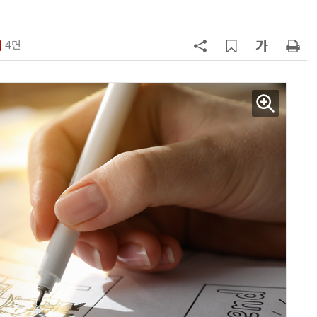
7
뉴스는 그냥 써도 된다?…법원, 방송
뉴스 무단 사용에 첫 제동
4면
8
중고폰 안심 인증 50곳 돌파…고객
불안 줄였지만 '홍보 부족' 과제
9
中 통신사, 'AI 토큰'으로 분기 2兆 
었다…한국도 사업화 시동
10
[ET톡] 방미통위의 빈 의자