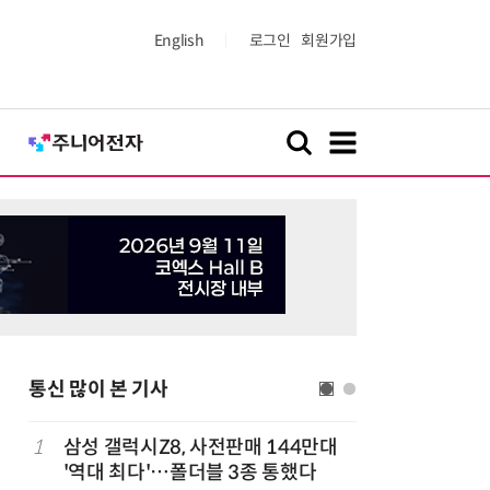
English
로그인
회원가입
통신 많이 본 기사
다
1
삼성 갤럭시Z8, 사전판매 144만대
6
K위성망 
'역대 최다'…폴더블 3종 통했다