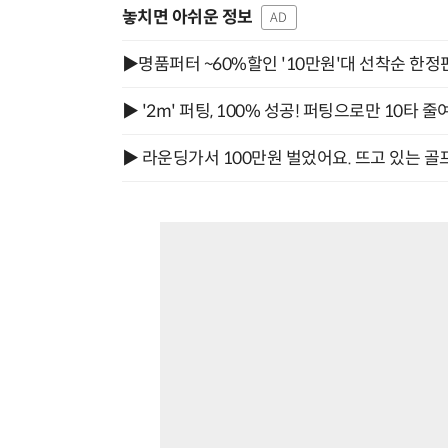
놓치면 아쉬운 정보
AD
▶명품퍼터 ~60%할인 '10만원'대 선착순 한정
▶ '2m' 퍼팅, 100% 성공! 퍼팅으로만 10타 줄
▶ 라운딩가서 100만원 벌었어요. 뜨고 있는 골