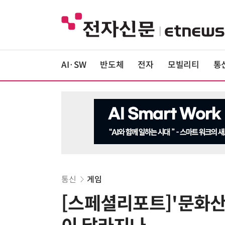
AI·SW
반도체
전자
모빌리티
통
통신
게임
[스페셜리포트]'문화