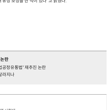
유상 보상을 한 적이 있다”고 밝혔다.
거미줄 쏘고 자동 회수까지…현실판 스파이더맨 웹 슈터
70년 만에 돌아온 시베리아호랑이…카자흐스탄 야생에 풀렸다
 논란
업공정유통법' 재추진 논란
 달라지나