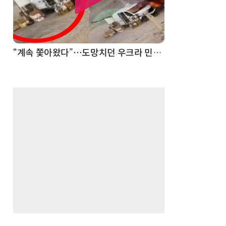
“계속 쫓아왔다”…도망치던 우크라 민간인 공격한 러 자폭 드론