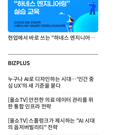
기반 정리·리서치·보고 자동화
현업에서 바로 쓰는 "하네스 엔지니어링" 실습 교육
BIZPLUS
누구나 AI로 디자인하는 시대…'인간 중
심 UX'의 새 기준을 묻다
[올쇼TV] 안전한 의료 데이터 관리를 위
한 통합 인프라 전략
[올쇼TV] 스플렁크가 제시하는 "AI 시대
의 옵저버빌리티" 전략