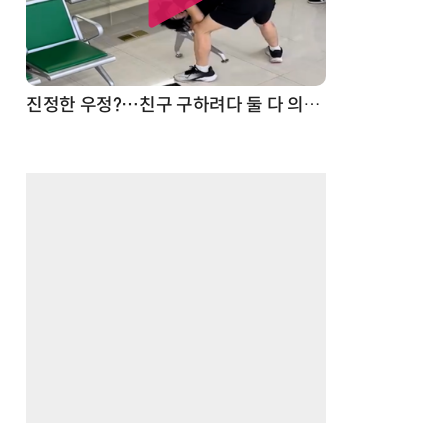
드론
진정한 우정?…친구 구하려다 둘 다 의자 틈에 목이 낀 순간