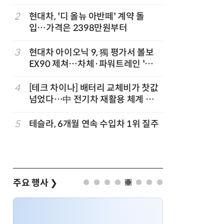
2
현대차, '디 올뉴 아반떼' 계약 돌
7
제네시스-
입…가격은 2398만원부터
1만마일 
3
현대차 아이오닉 9, 獨 평가서 볼보
8
신차 쏟아
EX90 제쳐…차체·파워트레인 '우
나
위'
4
[테크 차이나] 배터리 교체비가 찻값
9
BMW코리
넘었다…中 전기차 재활용 체계 시
판' 3종 
험대
5
테슬라, 6개월 연속 수입차 1위 질주
10
[클릭! 
에디션'
주요 행사
❯