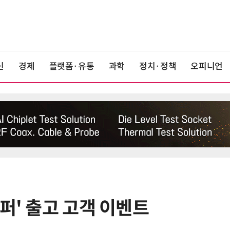
신
경제
플랫폼·유통
과학
정치·정책
오피니언
퍼' 출고 고객 이벤트
6
중국산 車 수입 1년 새 2배…獨 제
고 1위