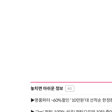
놓치면 아쉬운 정보
AD
▶명품퍼터 ~60%할인 '10만원'대 선착순 한정