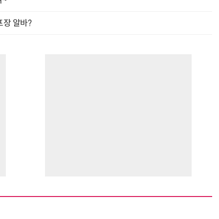
여~
프장 알바?
“계속 쫓아왔다”…도망치던 우크라 민간인 공격한 러 자폭 