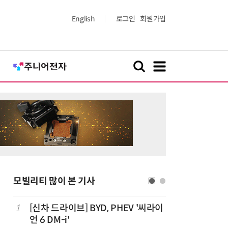
English
로그인
회원가입
모빌리티 많이 본 기사
치
1
[신차 드라이브] BYD, PHEV '씨라이
6
중국산 車
언 6 DM-i'
고 1위