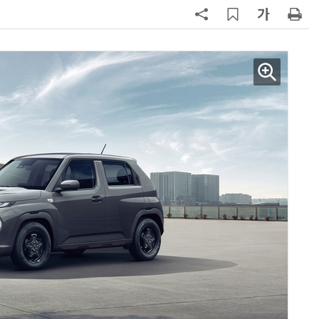
7
제네시스-대한항공, 전기차 구매 시
1만마일 쏜다
8
신차 쏟아내는 수입차, 최대 실적 찍
나
9
BMW코리아, 7시리즈 등 '8월 한정
판' 3종 출시
10
[클릭! 이차] 애스턴마틴 '헤리티지
에디션'