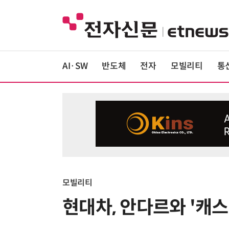
AI·SW
반도체
전자
모빌리티
통
모빌리티
현대차, 안다르와 '캐스