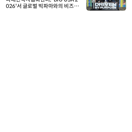
026'서 글로벌 빅파마와의 비즈니
스 미팅 지원…K-바이오 해외 진출
교두보 확보