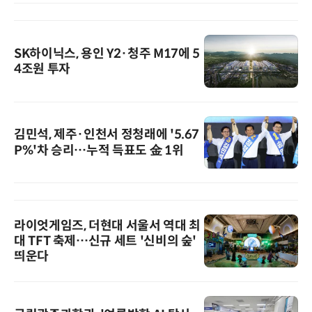
SK하이닉스, 용인 Y2·청주 M17에 5
4조원 투자
김민석, 제주·인천서 정청래에 '5.67
P%'차 승리…누적 득표도 金 1위
라이엇게임즈, 더현대 서울서 역대 최
대 TFT 축제…신규 세트 '신비의 숲'
띄운다