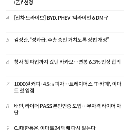
(乙)' 선정
4
[신차 드라이브] BYD, PHEV '씨라이언 6 DM-i'
5
김정관, “성과급, 주총 승인 거치도록 상법 개정”
6
창사 첫 파업까지 갔던 카카오…연봉 6.3% 인상 합의
7
1000원 커피·45㎝ 피자…트레이더스 'T-카페', 이마
트 첫 입점
8
배민, 라이더 PASS 본인인증 도입…무자격 라이더 차
단
9
CJ대한통운, 이마트24 택배 다시 맡는다