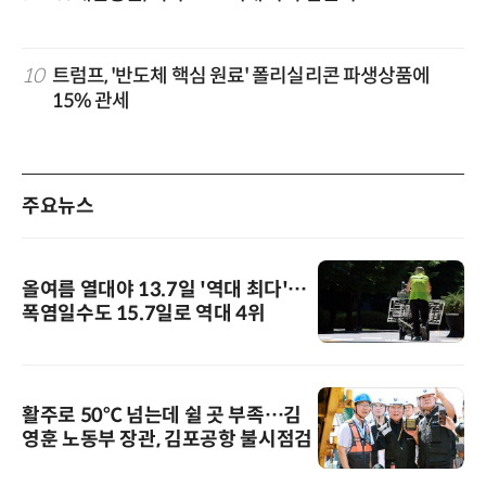
10
트럼프, '반도체 핵심 원료' 폴리실리콘 파생상품에
15% 관세
주요뉴스
올여름 열대야 13.7일 '역대 최다'…
폭염일수도 15.7일로 역대 4위
활주로 50℃ 넘는데 쉴 곳 부족…김
영훈 노동부 장관, 김포공항 불시점검