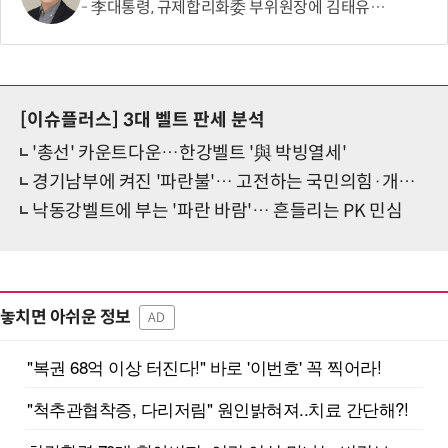
李대통령, 규제합리화委 부위원장에 김태유 서울대 공대 교수 위촉
[이슈플러스]
3대 벨트 판세 분석
'총선' 카운트다운…한강벨트 '與 박빙열세'
경기남부에 켜진 '파란불'… 고전하는 국민의힘·개혁신당
낙동강벨트에 부는 '파란 바람'… 흔들리는 PK 민심
놓치면 아쉬운 정보
AD