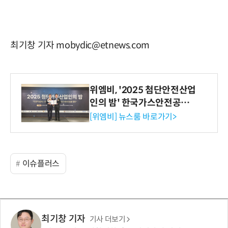
최기창 기자 mobydic@etnews.com
위엠비, '2025 첨단안전산업
인의 밤' 한국가스안전공사
사장상 수상
[위엠비] 뉴스룸 바로가기>
이슈플러스
최기창 기자
기사 더보기