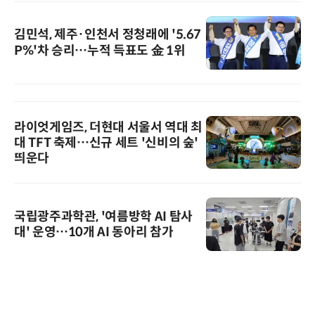
김민석, 제주·인천서 정청래에 '5.67
P%'차 승리…누적 득표도 金 1위
라이엇게임즈, 더현대 서울서 역대 최
대 TFT 축제…신규 세트 '신비의 숲'
띄운다
국립광주과학관, '여름방학 AI 탐사
대' 운영…10개 AI 동아리 참가