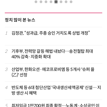
정치 많이 본 뉴스
1
김정관, “성과급, 주총 승인 거치도록 상법 개정”
2
기후부, 전력망 갈등 해법 내놨다…송전철탑 최대
40% 감축·지중화 확대
3
산업부, 한화오션·에코프로비엠 등 5개사 '슈퍼 을
(乙)' 선정
4
반도체 등 6대 첨단산업 '국내생산세액공제' 신설… 지
방 생산 시 혜택
5
최저임금 1만700원 최종 확정…노동계·소상공인 이