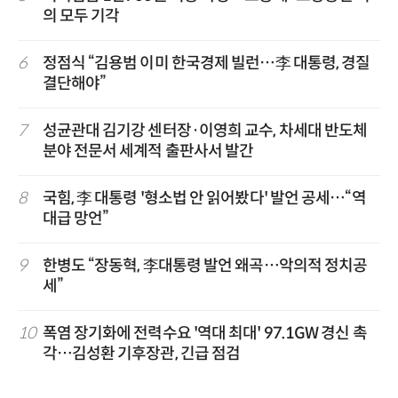
의 모두 기각
6
정점식 “김용범 이미 한국경제 빌런…李 대통령, 경질
결단해야”
7
성균관대 김기강 센터장·이영희 교수, 차세대 반도체
분야 전문서 세계적 출판사서 발간
8
국힘, 李 대통령 '형소법 안 읽어봤다' 발언 공세…“역
대급 망언”
9
한병도 “장동혁, 李대통령 발언 왜곡…악의적 정치공
세”
10
폭염 장기화에 전력수요 '역대 최대' 97.1GW 경신 촉
각…김성환 기후장관, 긴급 점검