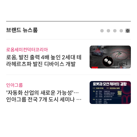
브랜드 뉴스룸
로옴세미컨덕터코리아
로옴, 발진 출력 4배 높인 2세대 테
라헤르츠파 발진 디바이스 개발
인아그룹
'자동화 산업의 새로운 가능성'…
인아그룹 전국 7개 도시 세미나 페
어 개최