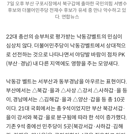
7일 오후 부산 구포시장에서 북구갑에 출마한 국민의힘 서병수
후보와 더불어민주당 전재수 후보가 유세 중 만나 악수하고 있
다. 연합뉴스
22대 총선의 승부처로 평가받는 낙동강벨트의 민심이
심상치 않다. 더불어민주당이 낙동강벨트에서 상대적으
로 선전하는 것으로 나타나면서 야당발 바람이 점차 PK
(부산·경남) 내 다른 지역에도 영향을 주는 모양새다.
낙동강 벨트는 서부산과 동부경남을 아우르는 표현이다.
부산에서는 △북갑·을과 △사상 △강서 △사하갑·을 등
이, 경남에서는 △김해갑·을과 △양산·갑을 등 총 10곳
이다. 21대 국회에서는 총 9석이었지만 부산 북강서갑·
을이 강서와 북갑·을로 분구됨에 따라 한 석이 증가했다.
기존 9석 중에선 민주당이 5곳(북강서갑·사하갑·김해