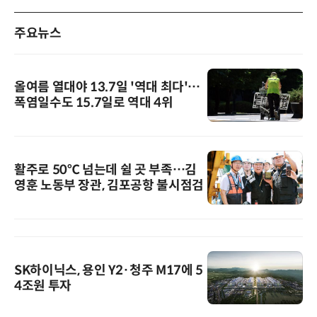
주요뉴스
올여름 열대야 13.7일 '역대 최다'…
폭염일수도 15.7일로 역대 4위
활주로 50℃ 넘는데 쉴 곳 부족…김
영훈 노동부 장관, 김포공항 불시점검
SK하이닉스, 용인 Y2·청주 M17에 5
4조원 투자