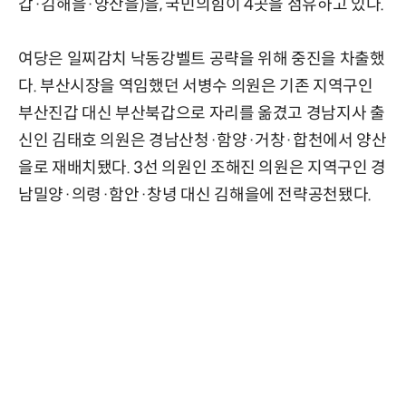
갑·김해을·양산을)을, 국민의힘이 4곳을 점유하고 있다.
여당은 일찌감치 낙동강벨트 공략을 위해 중진을 차출했
다. 부산시장을 역임했던 서병수 의원은 기존 지역구인
부산진갑 대신 부산북갑으로 자리를 옮겼고 경남지사 출
신인 김태호 의원은 경남산청·함양·거창·합천에서 양산
을로 재배치됐다. 3선 의원인 조해진 의원은 지역구인 경
남밀양·의령·함안·창녕 대신 김해을에 전략공천됐다.