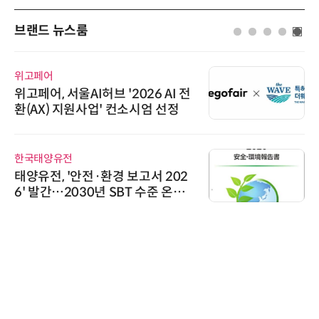
브랜드 뉴스룸
비쉐이
026 AI 전
비쉐이, 모든 주요 리모컨
소시엄 선정
원하는 TSOP15300 시리
신기 출시
슈퍼솔루션
보고서 202
슈퍼솔루션, 2026 Next-G
T 수준 온실
ooling Summit 성황리
다래전략사업화센터
다래전략사업화센터, 'BIO
026'서 글로벌 빅파마와
스 미팅 지원…K-바이오 
교두보 확보