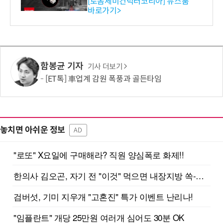
스 개발
[로옴세미컨덕터코리아] 뉴스룸
바로가기>
함봉균 기자
기사 더보기
[ET톡] 車업계 감원 폭풍과 골든타임
놓치면 아쉬운 정보
AD