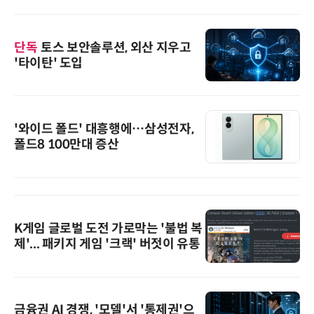
단독
토스 보안솔루션, 외산 지우고
'타이탄' 도입
'와이드 폴드' 대흥행에…삼성전자,
폴드8 100만대 증산
K게임 글로벌 도전 가로막는 '불법 복
제'... 패키지 게임 '크랙' 버젓이 유통
금융권 AI 경쟁, '모델'서 '통제권'으