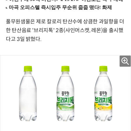
풀무원샘물은 제로 칼로리 탄산수에 상큼한 과일향을 더
한 탄산음료 '브리지톡' 2종(샤인머스캣, 레몬)을 출시했
다고 3일 밝혔다.