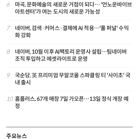
6
마곡, 문화예술의 새로운 거점이 되다… '언노운바이브
아트센터'가 여는 도시의 새로운 가능성
7
네이버, 검색·커머스·결제에 AI 적용…'풀 퍼널' 수익
화 강화
8
네이버, 10월 이후 AI팩토리 운영사 설립…팀네이버
조직 투입하고 에셋라이트로 운영
9
국순당, 英 프리미엄 무알코올 스파클링 티 '사이초' 국
내 출시
10
홈플러스, 67개 매장 7일 가오픈…13일 정식 개장 예
정
주요뉴스