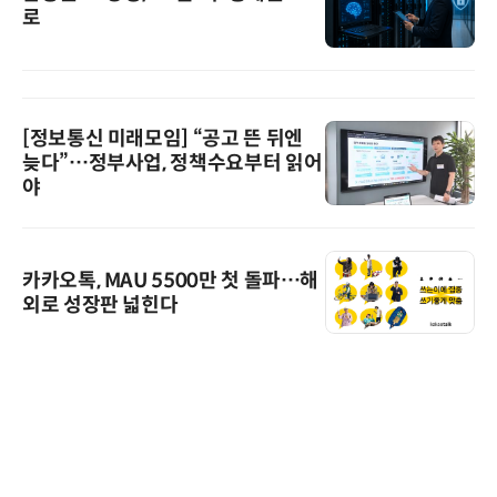
로
[정보통신 미래모임] “공고 뜬 뒤엔
늦다”…정부사업, 정책수요부터 읽어
야
카카오톡, MAU 5500만 첫 돌파…해
외로 성장판 넓힌다