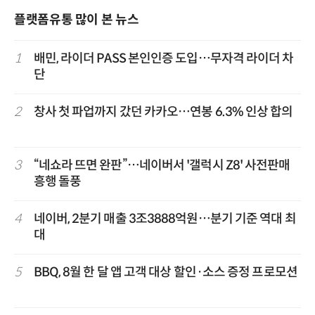
플랫폼유통 많이 본 뉴스
1
배민, 라이더 PASS 본인인증 도입…무자격 라이더 차
단
2
창사 첫 파업까지 갔던 카카오…연봉 6.3% 인상 합의
3
“네쇼라 뜨면 완판”…네이버서 '갤럭시 Z8' 사전판매
흥행 돌풍
4
네이버, 2분기 매출 3조3888억원…분기 기준 역대 최
대
5
BBQ, 8월 한 달 앱 고객 대상 할인·소스 증정 프로모션