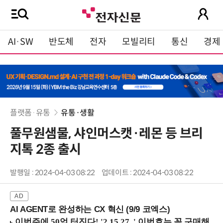
AI·SW
반도체
전자
모빌리티
통신
경제
플랫폼·유통
유통·생활
풀무원샘물, 샤인머스캣·레몬 등 브리
지톡 2종 출시
발행일 : 2024-04-03 08:22
업데이트 : 2024-04-03 08:22
AI AGENT로 완성하는 CX 혁신 (9/9 코엑스)