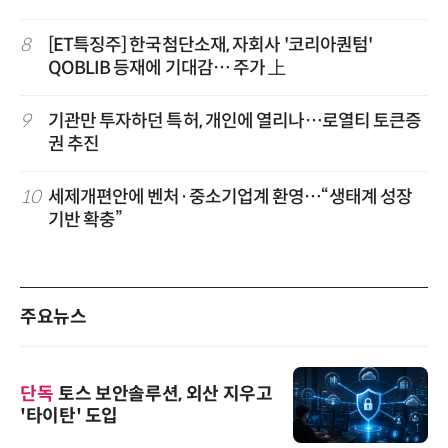
8
[ET특징주] 한국첨단소재, 자회사 '코리아퀀텀'
QOBLIB 등재에 기대감… 주가 上
9
기관만 투자하던 특허, 개인에 열리나…로열티 토큰증
권 추진
10
세제개편안에 벤처·중소기업계 환영…“생태계 성장
기반 확충”
주요뉴스
단독
토스 보안솔루션, 외산 지우고
'타이탄' 도입