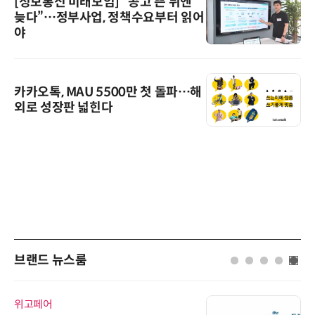
[정보통신 미래모임] “공고 뜬 뒤엔
늦다”…정부사업, 정책수요부터 읽어
야
카카오톡, MAU 5500만 첫 돌파…해
외로 성장판 넓힌다
브랜드 뉴스룸
위고페어