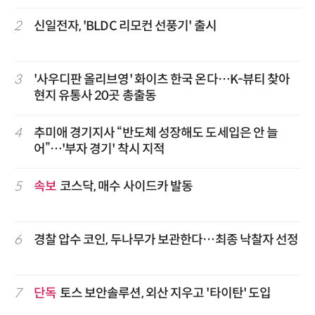
2
신일전자, 'BLDC 리모컨 선풍기' 출시
3
'사우디판 올리브영' 화이츠 한국 온다…K-뷰티 찾아
현지 유통사 20곳 총출동
4
추미애 경기지사 “반도체 성장해도 도세입은 안 늘
어”…'부자 경기' 착시 지적
5
속보
코스닥, 매수 사이드카 발동
6
경찰 압수 코인, 두나무가 보관한다…최종 낙찰자 선정
7
단독
토스 보안솔루션, 외산 지우고 '타이탄' 도입