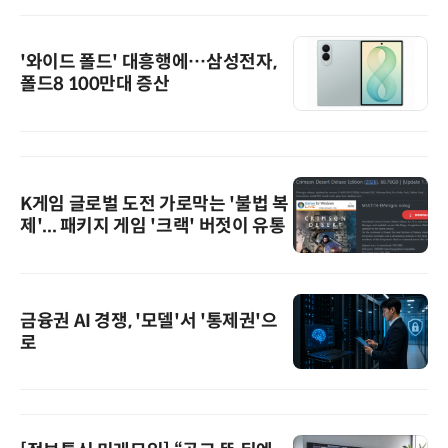
'와이드 폴드' 대흥행에…삼성전자,
폴드8 100만대 증산
K게임 글로벌 도전 가로막는 '불법 복
제'... 패키지 게임 '크랙' 버젓이 유통
금융권 AI 경쟁, '모델'서 '통제권'으
로