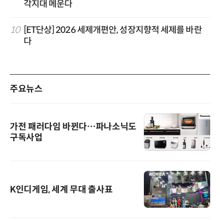
각지대 메운다
10
[ET단상] 2026 세제개편안, 성장지향적 세제를 바란
다
주요뉴스
가전 패러다임 바뀐다…파나소닉도
구독사업
K인디게임, 세계 무대 출사표