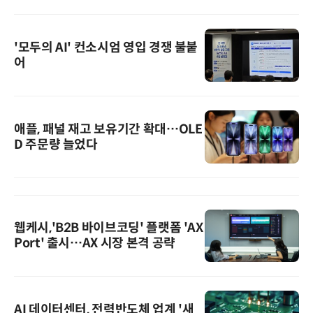
'모두의 AI' 컨소시엄 영입 경쟁 불붙
어
애플, 패널 재고 보유기간 확대…OLE
D 주문량 늘었다
웹케시,'B2B 바이브코딩' 플랫폼 'AX
Port' 출시…AX 시장 본격 공략
AI 데이터센터, 전력반도체 업계 '새