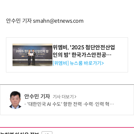
안수민 기자 smahn@etnews.com
위엠비, '2025 첨단안전산업
인의 밤' 한국가스안전공사
사장상 수상
[위엠비] 뉴스룸 바로가기>
안수민 기자
기사 더보기
'대한민국 AI 수도' 향한 전력·수력·인력 혁신 시동…'충남 3력 혁신 TF 회의 첫 개최