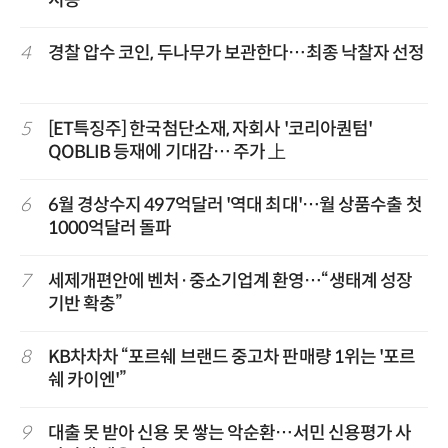
시동
4
경찰 압수 코인, 두나무가 보관한다…최종 낙찰자 선정
5
[ET특징주] 한국첨단소재, 자회사 '코리아퀀텀'
QOBLIB 등재에 기대감… 주가 上
6
6월 경상수지 497억달러 '역대 최대'…월 상품수출 첫
1000억달러 돌파
7
세제개편안에 벤처·중소기업계 환영…“생태계 성장
기반 확충”
8
KB차차차 “포르쉐 브랜드 중고차 판매량 1위는 '포르
쉐 카이엔'”
9
대출 못 받아 신용 못 쌓는 악순환…서민 신용평가 사