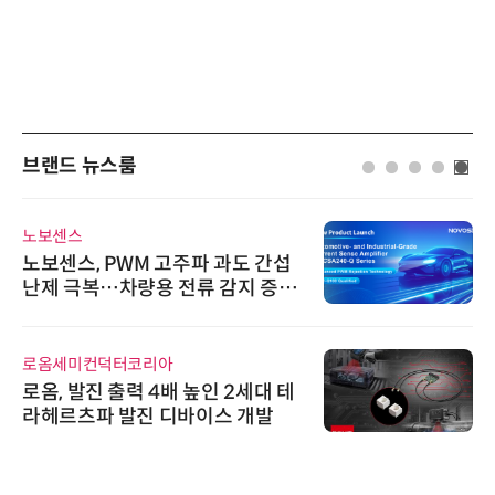
브랜드 뉴스룸
노보센스
노보센스, PWM 고주파 과도 간섭
난제 극복…차량용 전류 감지 증폭
기
로옴세미컨덕터코리아
로옴, 발진 출력 4배 높인 2세대 테
라헤르츠파 발진 디바이스 개발