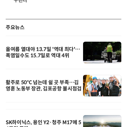
꾸린다
주요뉴스
올여름 열대야 13.7일 '역대 최다'…
폭염일수도 15.7일로 역대 4위
활주로 50℃ 넘는데 쉴 곳 부족…김
영훈 노동부 장관, 김포공항 불시점검
SK하이닉스, 용인 Y2·청주 M17에 5