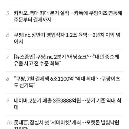
5
카카오, 역대 최대 분기 실적…카톡에 쿠팡이츠 연동해
주문부터 결제까지
6
쿠팡Inc, 상반기 영업적자 1.2조 육박…2년치 이익 넘
어서
7
[뉴스줌인] 쿠팡Inc, 2분기 '어닝쇼크'…“내년 중순께
유출 사고 전 수준 회복”
8
“쿠팡, 7월 결제액 6조1100억 '역대 최대'…쿠팡이츠
도 신기록”
9
네이버, 2분기 매출 3조3888억원…분기 기준 역대 최
대
10
롯데百, 잠실서 첫 '서머마켓' 개최…포켓몬 별빛낙원