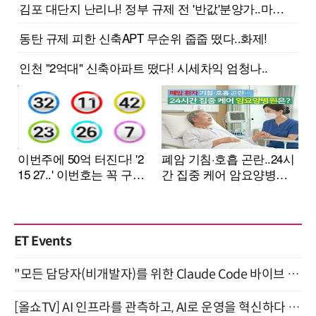
ET Events
"모든 담당자(비개발자)를 위한 Claude Code 바이브 코딩 2-day 부트캠프" 9월 16~17일 개최
[올쇼TV] AI 인프라를 관측하고, AI로 운영을 혁신하다 (8월 11일 생방송)