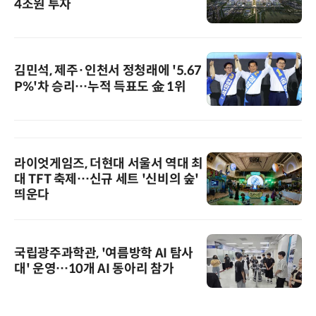
4조원 투자
김민석, 제주·인천서 정청래에 '5.67
P%'차 승리…누적 득표도 金 1위
라이엇게임즈, 더현대 서울서 역대 최
대 TFT 축제…신규 세트 '신비의 숲'
띄운다
국립광주과학관, '여름방학 AI 탐사
대' 운영…10개 AI 동아리 참가