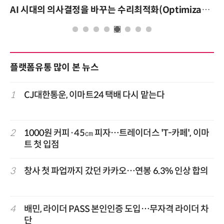
AI 시대의 의사결정을 바꾸는 수리최적화(Optimization): 실제 산업 적용 사례와 활용 전략
플랫폼유통 많이 본 뉴스
1
CJ대한통운, 이마트24 택배 다시 맡는다
2
1000원 커피·45㎝ 피자…트레이더스 'T-카페', 이마
트 첫 입점
3
창사 첫 파업까지 갔던 카카오…연봉 6.3% 인상 합의
4
배민, 라이더 PASS 본인인증 도입…무자격 라이더 차
단