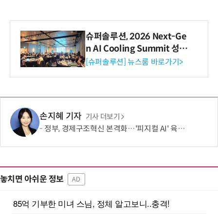
슈퍼솔루션, 2026 Next-Ge
n AI Cooling Summit 성황
리 성료
[슈퍼솔루션] 뉴스룸 바로가기>
손지혜 기자
기사 더보기
정부, 경제구조혁신 본격화…'피지컬 AI' 육성·국가자산 관리체계 개편
놓치면 아쉬운 정보
AD