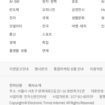
AI·SW
정치·정책
포토
A
반도체
오피니언
공연전시
H
전자
국제
생활문화
뷰
모빌리티
전국
여행·레저
인
통신
스포츠
경제
특집
플랫폼·유통
연재
지면광고안내
행사문의
통합마케팅 상품 안내
이용약관
전자신문
회사소개
주소 : 서울시 서초구 양재대로2길 22-16 호반파크1관
대표번호 : 
사업자명 : 전자신문인터넷
사업자번호 : 107-81-80959
발행
Copyright © Electronic Times Internet. All Rights Reserved.