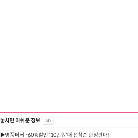
놓치면 아쉬운 정보
AD
▶명품퍼터 ~60%할인 '10만원'대 선착순 한정판매!