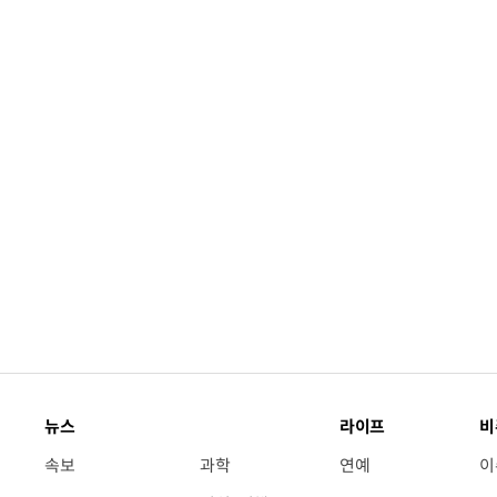
뉴스
라이프
비
속보
과학
연예
이