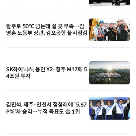
활주로 50℃ 넘는데 쉴 곳 부족…김
영훈 노동부 장관, 김포공항 불시점검
SK하이닉스, 용인 Y2·청주 M17에 5
4조원 투자
김민석, 제주·인천서 정청래에 '5.67
P%'차 승리…누적 득표도 金 1위