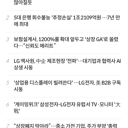
많아질듯
2
5대 은행 회수불능 '추정손실' 1조2109억원 …7년 만
에 최대
3
보험설계사, 1200%룰 확대 앞두고 '상장 GA'로 쏠렸
다…“신뢰도 메리트”
4
LG 엑사원, 中企 제조현장 '전파'…대기업과 협력사 AI
상생 시동
5
'상업용 디스플레이 빌려쓴다' …LG전자, 美 B2B 구독
시동
6
'게이밍위크' 삼성전자-LG전자 유럽서 TV·모니터 '大
戰'
7
“상장폐지 막아라”…중소 가전 기업, 주가 부양 '총력