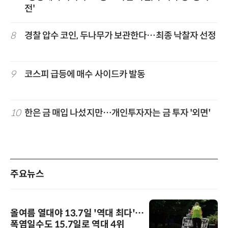
전'
8
경찰 압수 코인, 두나무가 보관한다…최종 낙찰자 선정
9
코스피 급등에 매수 사이드카 발동
10
한은 금 매입 나섰지만…개인투자자는 금 투자 '외면'
주요뉴스
올여름 열대야 13.7일 '역대 최다'…
폭염일수도 15.7일로 역대 4위