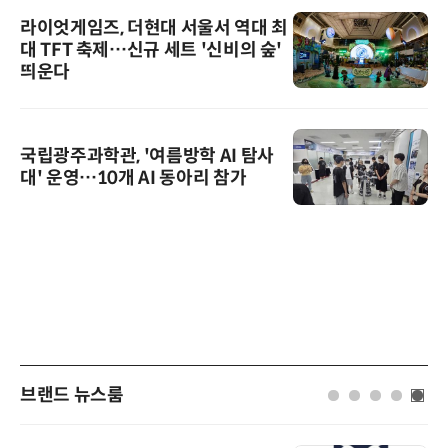
라이엇게임즈, 더현대 서울서 역대 최
대 TFT 축제…신규 세트 '신비의 숲'
띄운다
국립광주과학관, '여름방학 AI 탐사
대' 운영…10개 AI 동아리 참가
브랜드 뉴스룸