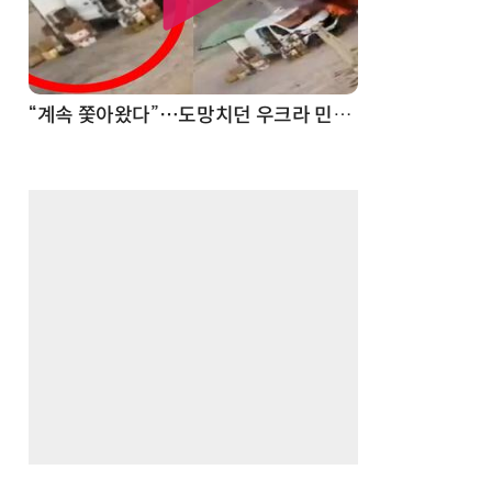
“계속 쫓아왔다”…도망치던 우크라 민간인 공격한 러 자폭 드론