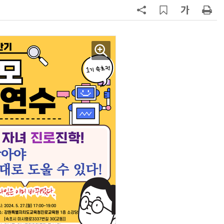
7
KIST, 기존 반도체 공정으로 전기·
빛 신호 한 번에 읽는 '광반도체 BCI
칩' 구현
8
[르포]아이들이 직접 첨단 전자현미
경 다루며 과학원리 체득...과학체험
제공 '주니어닥터' 현장
9
태풍 소멸 뒤 더 뜨거워진다…'재난
급 폭염' 장기화
10
전북 김제에 캐나다 첨단 배터리 기
업 들어선다…2030년까지 893억
투입