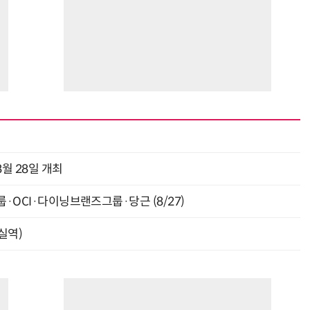
월 28일 개최
룹·OCI·다이닝브랜즈그룹·당근 (8/27)
잠실역)