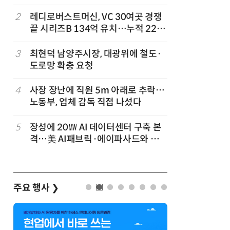
'2030년 6월 양산' 목표
2
레디로버스트머신, VC 30여곳 경쟁
7
KIST,
끝 시리즈B 134억 유치…누적 229
빛 신호 한
억
칩' 구현
3
최현덕 남양주시장, 대광위에 철도·
8
[르포]아
도로망 확충 요청
경 다루며
제공 '주
4
사장 장난에 직원 5m 아래로 추락…
9
태풍 소멸
노동부, 업체 감독 직접 나섰다
급 폭염'
5
장성에 20㎿ AI 데이터센터 구축 본
10
전북 김제
격…美 AI패브릭·에이파사드와 업
업 들어선
무협약
투입
주요 행사
❯