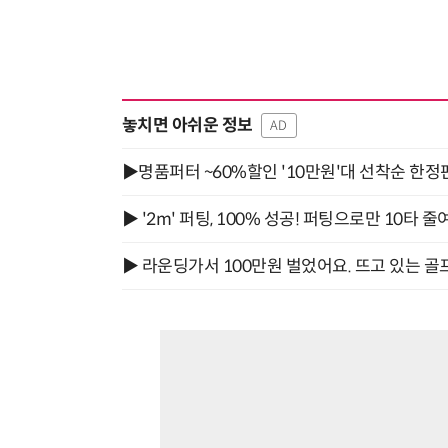
놓치면 아쉬운 정보
AD
▶명품퍼터 ~60%할인 '10만원'대 선착순 한정
▶ '2m' 퍼팅, 100% 성공! 퍼팅으로만 10타 줄
▶ 라운딩가서 100만원 벌었어요. 뜨고 있는 골