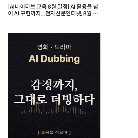
[AI네이티브 교육 8월 일정] AI 활용을 넘
어 AI 구현까지...전자신문인터넷, 8월 실
전 교육·워크숍 개최 발행일 : 2026-07-
23 10:46