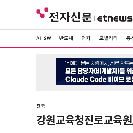
AI·SW
반도체
전자
모빌리티
통
전국
강원교육청진로교육원, 