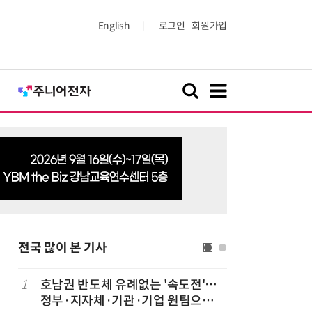
English
로그인
회원가입
전국 많이 본 기사
1
호남권 반도체 유례없는 '속도전'…
6
전남광주시
정부·지자체·기관·기업 원팀으로
긴급 점