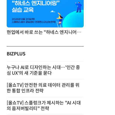
기반 정리·리서치·보고 자동화
현업에서 바로 쓰는 "하네스 엔지니어링" 실습 교육
BIZPLUS
누구나 AI로 디자인하는 시대…'인간 중
심 UX'의 새 기준을 묻다
[올쇼TV] 안전한 의료 데이터 관리를 위
한 통합 인프라 전략
[올쇼TV] 스플렁크가 제시하는 "AI 시대
의 옵저버빌리티" 전략