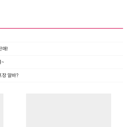
거미줄 쏘고 자동 회수까지…현실판 스파이더맨 웹 슈터
70년 만에 돌아온 시베리아호랑이…카자흐스탄 야생에 풀렸다
판매!
여~
프장 알바?