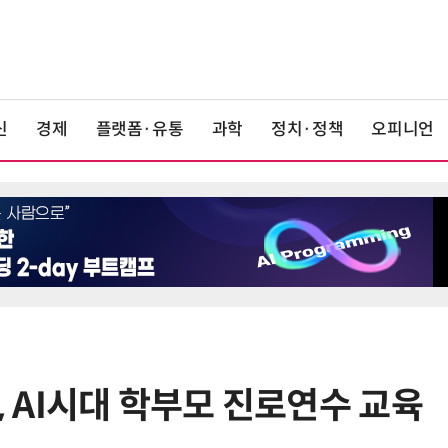
신
경제
플랫폼·유통
과학
정치·정책
오피니언
AI시대 학부모 진로연수 교육
6
전남광주시, '반도체 클러스터 지정'
긴급 점검회의…전방위 총력전