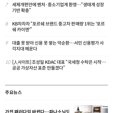
7
세제개편안에 벤처·중소기업계 환영…“생태계 성장
기반 확충”
8
KB차차차 “포르쉐 브랜드 중고차 판매량 1위는 '포르
쉐 카이엔'”
9
대출 못 받아 신용 못 쌓는 악순환…서민 신용평가 사
각지대 메운다
10
[人사이트] 조성일 KDAC 대표 “국세청 수탁은 시작…
공공 가상자산 표준 만들겠다”
주요뉴스
가전 패러다임 바뀐다…파나소닉도