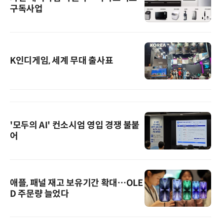
구독사업
K인디게임, 세계 무대 출사표
'모두의 AI' 컨소시엄 영입 경쟁 불붙
어
애플, 패널 재고 보유기간 확대…OLE
D 주문량 늘었다