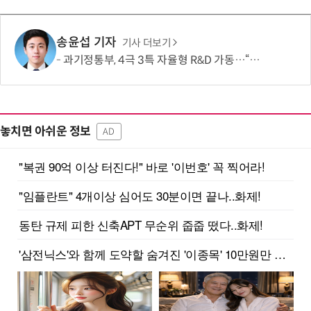
송윤섭 기자
기사 더보기
과기정통부, 4극 3특 자율형 R&D 가동…“지역이 직접 미래 성장동력 찾는다”
놓치면 아쉬운 정보
AD