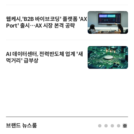
웹케시,'B2B 바이브코딩' 플랫폼 'AX
Port' 출시…AX 시장 본격 공략
AI 데이터센터, 전력반도체 업계 '새
먹거리' 급부상
브랜드 뉴스룸