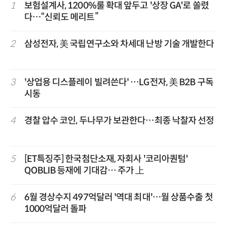
1
보험설계사, 1200%룰 확대 앞두고 '상장 GA'로 쏠렸
다…“신뢰도 메리트”
2
삼성전자, 美 국립연구소와 차세대 난방 기술 개발한다
3
'상업용 디스플레이 빌려쓴다' …LG전자, 美 B2B 구독
시동
4
경찰 압수 코인, 두나무가 보관한다…최종 낙찰자 선정
5
[ET특징주] 한국첨단소재, 자회사 '코리아퀀텀'
QOBLIB 등재에 기대감… 주가 上
6
6월 경상수지 497억달러 '역대 최대'…월 상품수출 첫
1000억달러 돌파