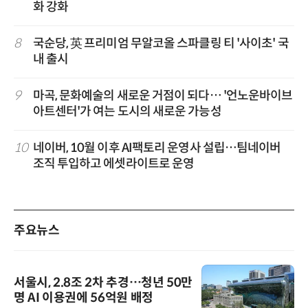
화 강화
8
국순당, 英 프리미엄 무알코올 스파클링 티 '사이초' 국
내 출시
9
마곡, 문화예술의 새로운 거점이 되다… '언노운바이브
아트센터'가 여는 도시의 새로운 가능성
10
네이버, 10월 이후 AI팩토리 운영사 설립…팀네이버
조직 투입하고 에셋라이트로 운영
주요뉴스
서울시, 2.8조 2차 추경…청년 50만
명 AI 이용권에 56억원 배정