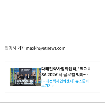
민경하 기자 maxkh@etnews.com
다래전략사업화센터, 'BIO U
SA 2026'서 글로벌 빅파마
와의 비즈니스 미팅 지원…K
[다래전략사업화센터] 뉴스룸 바
로가기>
-바이오 해외 진출 교두보 확
보