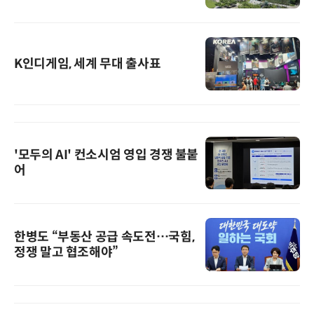
K인디게임, 세계 무대 출사표
'모두의 AI' 컨소시엄 영입 경쟁 불붙
어
한병도 “부동산 공급 속도전…국힘,
정쟁 말고 협조해야”