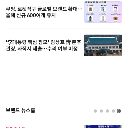
쿠팡, 로켓직구 글로벌 브랜드 확대…
올해 신규 600여개 유치
'李대통령 핵심 참모' 김상호 靑 춘추
관장, 사직서 제출…수리 여부 미정
브랜드 뉴스룸