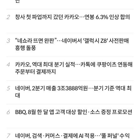
단
2
창사 첫 파업까지 갔던 카카오…연봉 6.3% 인상 합의
3
“네쇼라 뜨면 완판”…네이버서 '갤럭시 Z8' 사전판매
흥행 돌풍
4
카카오, 역대 최대 분기 실적…카톡에 쿠팡이츠 연동해
주문부터 결제까지
5
네이버, 2분기 매출 3조3888억원…분기 기준 역대 최
대
6
BBQ, 8월 한 달 앱 고객 대상 할인·소스 증정 프로모션
7
네이버, 검색·커머스·결제에 AI 적용…'풀 퍼널' 수익