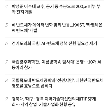
4
박성준 아주대 교수, 공기 중 수분으로 200㎛ 피부 부
착 전지 개발
5
AI 반도체가 데이터 변화 맞춰 반응...KAIST, '카멜레온
AI 반도체' 개발
6
경기도의회 국힘, AI·반도체 정책 전환 필요성 제기
7
국립광주과학관, '여름방학 AI 탐사대' 운영…10개 AI
동아리 참가
8
국립목포대 반도체공학과 '선견지명', 대한민국 반도체
영토를 호남으로 넓히다
9
경북대, '대구·경북 지역기술혁신협의체(TIPS)'개
최… 지역 창업·기술사업화 현황 공유