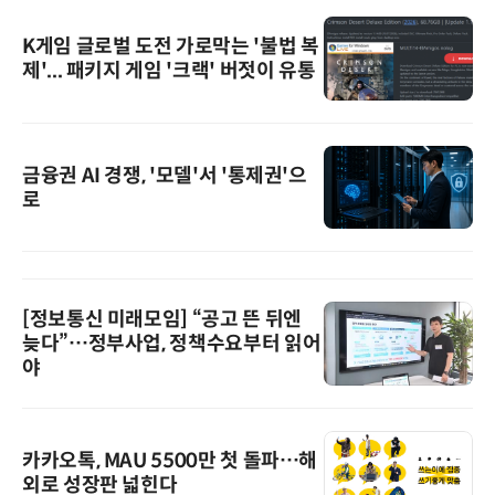
K게임 글로벌 도전 가로막는 '불법 복
제'... 패키지 게임 '크랙' 버젓이 유통
금융권 AI 경쟁, '모델'서 '통제권'으
로
[정보통신 미래모임] “공고 뜬 뒤엔
늦다”…정부사업, 정책수요부터 읽어
야
카카오톡, MAU 5500만 첫 돌파…해
외로 성장판 넓힌다