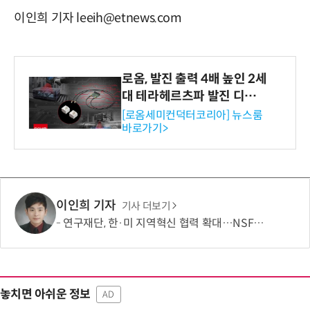
이인희 기자 leeih@etnews.com
로옴, 발진 출력 4배 높인 2세
대 테라헤르츠파 발진 디바이
스 개발
[로옴세미컨덕터코리아] 뉴스룸
바로가기>
이인희 기자
기사 더보기
연구재단, 한·미 지역혁신 협력 확대…NSF와 반도체·우주항공 연계 모색
놓치면 아쉬운 정보
AD