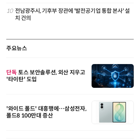
10
전남광주시, 기후부 장관에 '발전공기업 통합 본사' 설
치 건의
주요뉴스
단독
토스 보안솔루션, 외산 지우고
'타이탄' 도입
'와이드 폴드' 대흥행에…삼성전자,
폴드8 100만대 증산