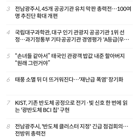
3
전남광주시, 45개 공공기관 유치 막판 총력전…100여
명 추진단 확대 개편
4
국립대구과학관, 대구 인기 관광지 공공기관 1위 선
정…과기정통부 기타공공기관 경영평가 'A등급(우수)'
겹경사
5
“손녀들 같아서” 태국인 관광객 밥값 내준 할아버지
“원래 그런거야”
6
태풍 소멸 뒤 더 뜨거워진다…'재난급 폭염' 장기화
7
KIST, 기존 반도체 공정으로 전기·빛 신호 한 번에 읽
는 '광반도체 BCI 칩' 구현
8
전남광주시, '반도체 클러스터 지정' 긴급 점검회의…
전방위 총력전