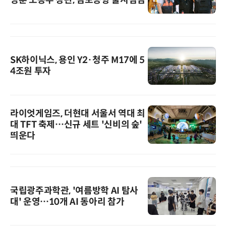
SK하이닉스, 용인 Y2·청주 M17에 5
4조원 투자
라이엇게임즈, 더현대 서울서 역대 최
대 TFT 축제…신규 세트 '신비의 숲'
띄운다
국립광주과학관, '여름방학 AI 탐사
대' 운영…10개 AI 동아리 참가