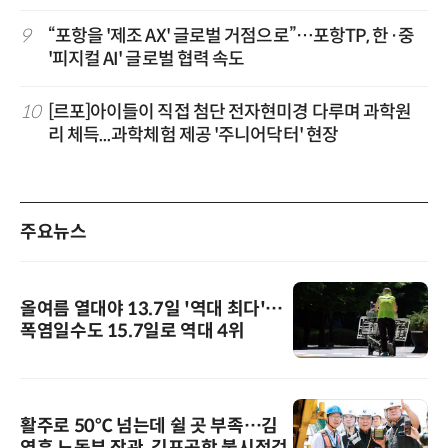
9
“포항을 '제조 AX' 글로벌 거점으로”…포항TP, 한·중
'피지컬 AI' 글로벌 협력 속도
10
[르포]아이들이 직접 첨단 전자현미경 다루며 과학원
리 체득...과학체험 제공 '주니어닥터' 현장
주요뉴스
올여름 열대야 13.7일 '역대 최다'…
폭염일수도 15.7일로 역대 4위
활주로 50℃ 넘는데 쉴 곳 부족…김
영훈 노동부 장관, 김포공항 불시점검