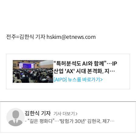
전주=김한식 기자 hskim@etnews.com
“특허분석도 AI와 함께”…IP
산업 'AX' 시대 본격화, 지식
재산처 1호 AI IP데이터분석
[AIPD] 뉴스룸 바로가기>
사 탄생
김한식 기자
기사 더보기
“길은 평화다”…'탐험가 30년' 김현국, 제7차 유라시아 대륙횡단 나선다