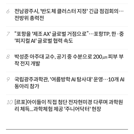
6
전남광주시, '반도체 클러스터 지정' 긴급 점검회의…
전방위 총력전
7
“포항을 '제조 AX' 글로벌 거점으로”…포항TP, 한·중
'피지컬 AI' 글로벌 협력 속도
8
박성준 아주대 교수, 공기 중 수분으로 200㎛ 피부 부
착 전지 개발
9
국립광주과학관, '여름방학 AI 탐사대' 운영…10개 AI
동아리 참가
10
[르포]아이들이 직접 첨단 전자현미경 다루며 과학원
리 체득...과학체험 제공 '주니어닥터' 현장