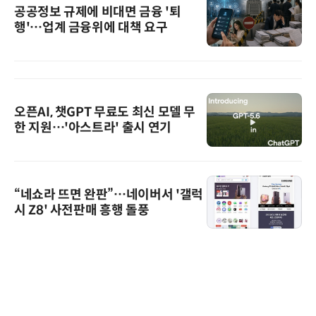
공공정보 규제에 비대면 금융 '퇴
행'…업계 금융위에 대책 요구
오픈AI, 챗GPT 무료도 최신 모델 무
한 지원…'아스트라' 출시 연기
“네쇼라 뜨면 완판”…네이버서 '갤럭
시 Z8' 사전판매 흥행 돌풍