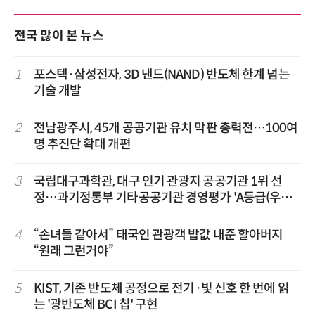
전국 많이 본 뉴스
1
포스텍·삼성전자, 3D 낸드(NAND) 반도체 한계 넘는
기술 개발
2
전남광주시, 45개 공공기관 유치 막판 총력전…100여
명 추진단 확대 개편
3
국립대구과학관, 대구 인기 관광지 공공기관 1위 선
정…과기정통부 기타공공기관 경영평가 'A등급(우수)'
겹경사
4
“손녀들 같아서” 태국인 관광객 밥값 내준 할아버지
“원래 그런거야”
5
KIST, 기존 반도체 공정으로 전기·빛 신호 한 번에 읽
는 '광반도체 BCI 칩' 구현