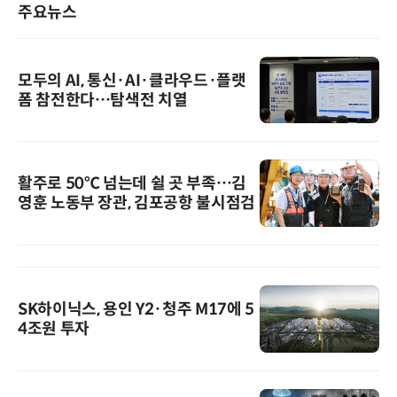
주요뉴스
모두의 AI, 통신·AI·클라우드·플랫
폼 참전한다…탐색전 치열
활주로 50℃ 넘는데 쉴 곳 부족…김
영훈 노동부 장관, 김포공항 불시점검
SK하이닉스, 용인 Y2·청주 M17에 5
4조원 투자