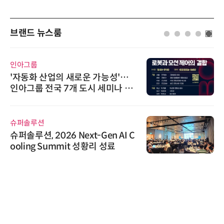
브랜드 뉴스룸
한국태양유전
 새로운 가능성'…
태양유전, '안전·
7개 도시 세미나 페
6' 발간…2030년
가스 감축 추진
노보센스
6 Next-Gen AI C
노보센스, PWM 
mit 성황리 성료
난제 극복…차량용
기
시큐어링크
시큐어링크, 중
흥원 AI 초격차 R
정