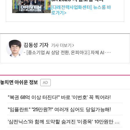
와의 비즈니스 미팅 지원…K
[다래전략사업화센터] 뉴스룸 바
로가기>
-바이오 해외 진출 교두보 확
보
김동성 기자
기사 더보기
[중소기업 AI 상담 전환, 온피아②] 자체 AI·서버 기술로 중기 AICC 문턱 낮춰
놓치면 아쉬운 정보
AD