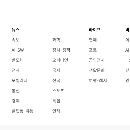
뉴스
라이프
비
속보
과학
연예
이
AI·SW
정치·정책
포토
A
반도체
오피니언
공연전시
H
전자
국제
생활문화
뷰
모빌리티
전국
여행·레저
인
통신
스포츠
경제
특집
플랫폼·유통
연재