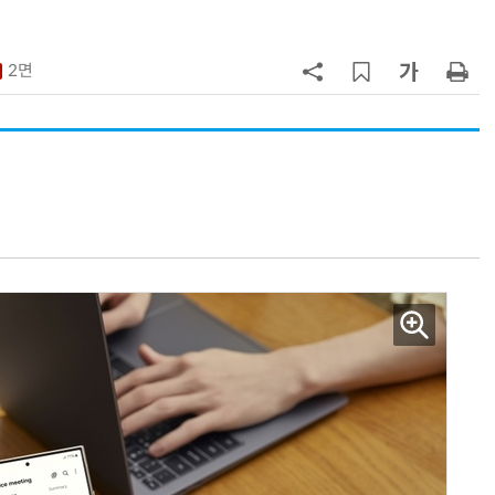
7
국산 AI 반도체로 피지컬 AI 실증…
올해 600억 투입
2면
8
네이블, LG유플러스와 5G 특화망 
도화 사업 계약
9
삼성 갤럭시 Z8·워치9 국내 출시…
100여개국 순차 판매
10
쿠팡플레이, 이강인 데뷔전 직관 팬
에 '역조공' 선물 쏜다