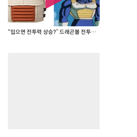
 순간
“입으면 전투력 상승?” 드래곤볼 전투복 닮은 중량조끼