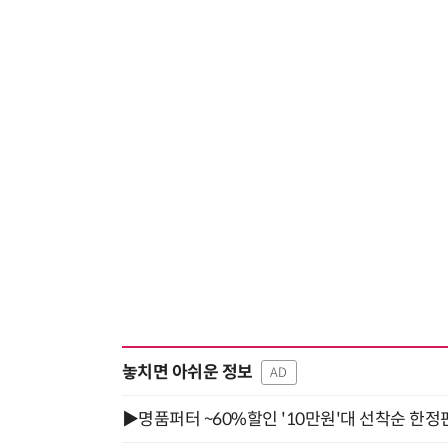
놓치면 아쉬운 정보
AD
▶명품퍼터 ~60%할인 '10만원'대 선착순 한정