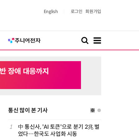
English
로그인
회원가입
통신 많이 본 기사
1
中 통신사, 'AI 토큰'으로 분기 2兆 벌
6
LGU+, 
었다…한국도 사업화 시동
달 없이 