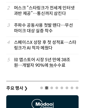
2
머스크 “스타링크가 전세계 인터넷
7
국산 AI
과반 제공”…통신까지 삼킨다
올해 60
고
3
주파수 공동사용 첫발 뗀다…무선
8
네이블, 
마이크 대상 실증 착수
도화 사업
4
스페이스X 상장 후 첫 성적표…스타
9
삼성 갤럭
링크가 AI 적자 메웠다
100여개
5
韓 앱스토어 시장 5년 만에 38조
10
쿠팡플레이
원…개발자 90%에 無수수료
에 '역조
주요 행사
❯