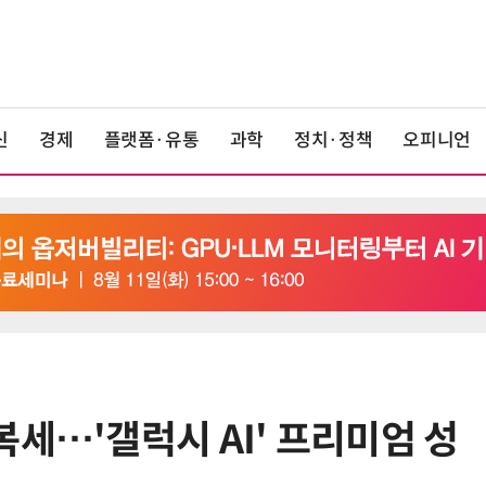
신
경제
플랫폼·유통
과학
정치·정책
오피니언
세…'갤럭시 AI' 프리미엄 성
6
LGU+, AIDC에 2조 투자…“외부 조
달 없이 단계적 확장”