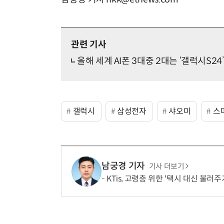
관련 기사
올해 세계 AI폰 3대중 2대는 ‘갤럭시S24’
갤럭시
삼성전자
샤오미
스
남궁경 기자
기사 더보기
KTis, 고령층 위한 '택시 대신 불러주