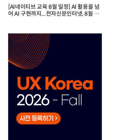
[AI네이티브 교육 8월 일정] AI 활용을 넘
어 AI 구현까지...전자신문인터넷, 8월 실
전 교육·워크숍 개최 발행일 : 2026-07-
23 10:46