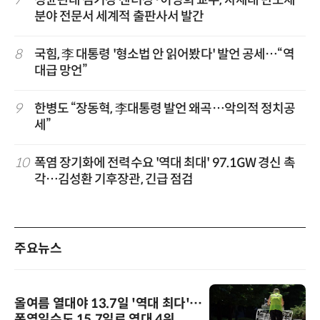
분야 전문서 세계적 출판사서 발간
8
국힘, 李 대통령 '형소법 안 읽어봤다' 발언 공세…“역
대급 망언”
9
한병도 “장동혁, 李대통령 발언 왜곡…악의적 정치공
세”
10
폭염 장기화에 전력수요 '역대 최대' 97.1GW 경신 촉
각…김성환 기후장관, 긴급 점검
주요뉴스
올여름 열대야 13.7일 '역대 최다'…
폭염일수도 15.7일로 역대 4위