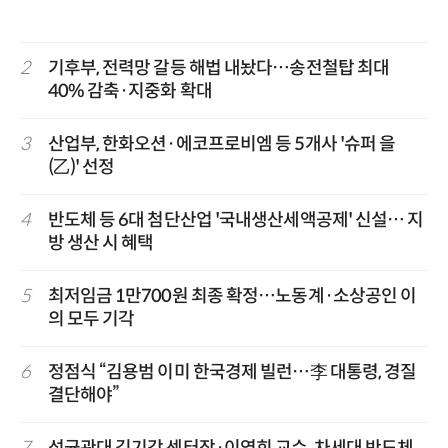
2
기후부, 전력망 갈등 해법 내놨다…송전철탑 최대
40% 감축·지중화 확대
3
산업부, 한화오션·에코프로비엠 등 5개사 '슈퍼 을
(乙)' 선정
4
반도체 등 6대 첨단산업 '국내생산세액공제' 신설… 지
방 생산 시 혜택
5
최저임금 1만700원 최종 확정…노동계·소상공인 이
의 모두 기각
6
정점식 “김용범 이미 한국경제 빌런…李 대통령, 경질
결단해야”
7
성균관대 김기강 센터장·이영희 교수, 차세대 반도체