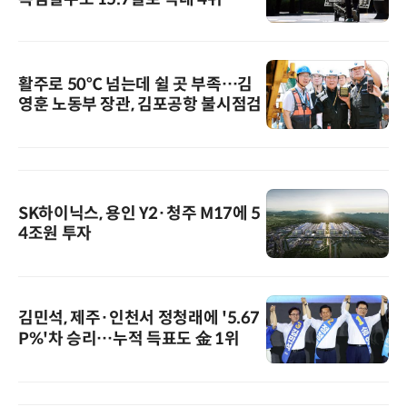
활주로 50℃ 넘는데 쉴 곳 부족…김
영훈 노동부 장관, 김포공항 불시점검
SK하이닉스, 용인 Y2·청주 M17에 5
4조원 투자
김민석, 제주·인천서 정청래에 '5.67
P%'차 승리…누적 득표도 金 1위