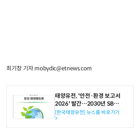
최기창 기자 mobydic@etnews.com
태양유전, '안전·환경 보고서
2026' 발간…2030년 SBT
수준 온실가스 감축 추진
[한국태양유전] 뉴스룸 바로가기
>