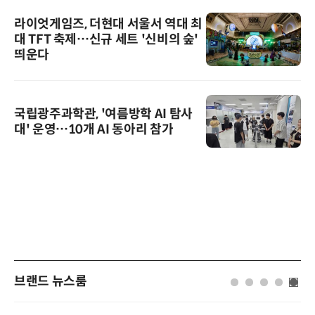
라이엇게임즈, 더현대 서울서 역대 최
대 TFT 축제…신규 세트 '신비의 숲'
띄운다
국립광주과학관, '여름방학 AI 탐사
대' 운영…10개 AI 동아리 참가
브랜드 뉴스룸