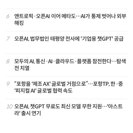
6
앤트로픽·오픈AI 이어 메타도…AI가 통제 벗어나 외부
해킹
7
오픈AI, 법무법인 태평양 전사에 '기업용 챗GPT' 공급
8
모두의 AI, 통신·AI·클라우드·플랫폼 참전한다…탐색
전 치열
9
“포항을 '제조 AX' 글로벌 거점으로”…포항TP, 한·중
'피지컬 AI' 글로벌 협력 속도
10
오픈AI, 챗GPT 무료도 최신 모델 무한 지원…'아스트
라' 출시 연기