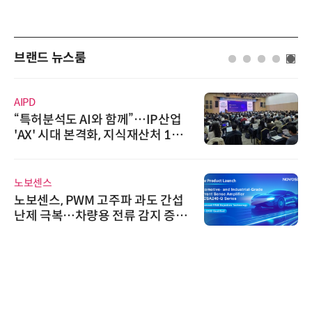
브랜드 뉴스룸
AIPD
“특허분석도 AI와 함께”…IP산업
'AX' 시대 본격화, 지식재산처 1호
AI IP데이터분석사 탄생
노보센스
노보센스, PWM 고주파 과도 간섭
난제 극복…차량용 전류 감지 증폭
기