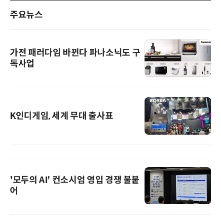
주요뉴스
가전 패러다임 바뀐다 파나소닉도 구
독사업
K인디게임, 세계 무대 출사표
'모두의 AI' 컨소시엄 영입 경쟁 불붙
어