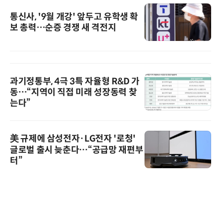
통신사, '9월 개강' 앞두고 유학생 확
보 총력…순증 경쟁 새 격전지
과기정통부, 4극 3특 자율형 R&D 가
동…“지역이 직접 미래 성장동력 찾
는다”
美 규제에 삼성전자·LG전자 '로청'
글로벌 출시 늦춘다…“공급망 재편부
터”