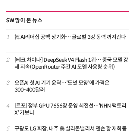
SW 많이 본 뉴스
1
韓 AI리더십 공백 장기화… 글로벌 3강 동력 꺼져간다
2
[테크 차이나] DeepSeek V4 Flash 1위… 중국 모델 강
세 지속(OpenRouter 주간 AI 모델 사용량 순위)
3
오픈AI 첫 AI 기기 윤곽…'도넛 모양'에 가격은
300~400달러
4
[르포] 정부 GPU 7656장 운영 최전선…'NHN 팩토리
X' 가보니
5
구광모 LG 회장, 내주 美 실리콘밸리서 젠슨 황 재회동