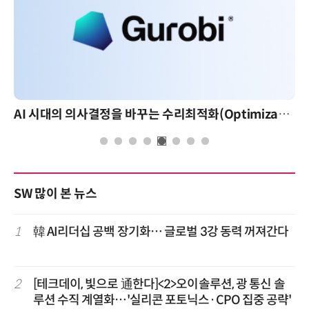
AI 시대의 의사결정을 바꾸는 수리최적화(Optimization): 실제 산업 적용 사례와 활용 전략
SW 많이 본 뉴스
1
韓 AI리더십 공백 장기화… 글로벌 3강 동력 꺼져간다
2
[테크데이, 빛으로 通한다]<2>오이솔루션, 광 통신 솔
루션 수직 계열화…'실리콘 포토닉스·CPO 집중 공략'