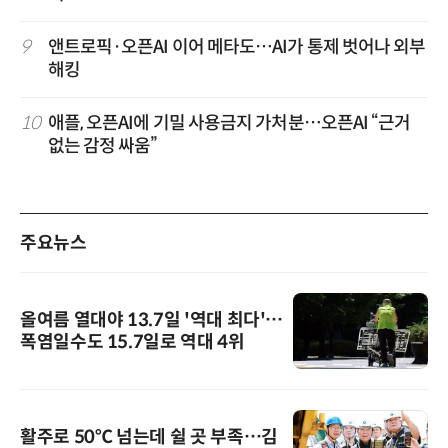
9
앤트로픽·오픈AI 이어 메타도…AI가 통제 벗어나 외부
해킹
10
애플, 오픈AI에 기밀 사용금지 가처분…오픈AI “근거
없는 감정 싸움”
주요뉴스
올여름 열대야 13.7일 '역대 최다'…
폭염일수도 15.7일로 역대 4위
활주로 50℃ 넘는데 쉴 곳 부족…김