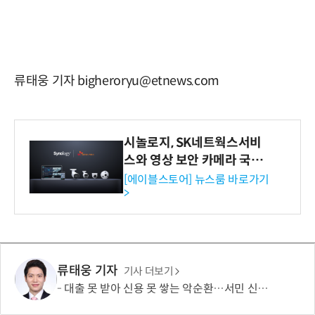
류태웅 기자 bigheroryu@etnews.com
시놀로지, SK네트웍스서비
스와 영상 보안 카메라 국내
독점 판매 파트너십 체결
[에이블스토어] 뉴스룸 바로가기
>
류태웅 기자
기사 더보기
대출 못 받아 신용 못 쌓는 악순환…서민 신용평가 사각지대 메운다