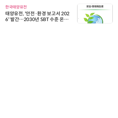
한국태양유전
태양유전, '안전·환경 보고서 202
6' 발간…2030년 SBT 수준 온실
가스 감축 추진