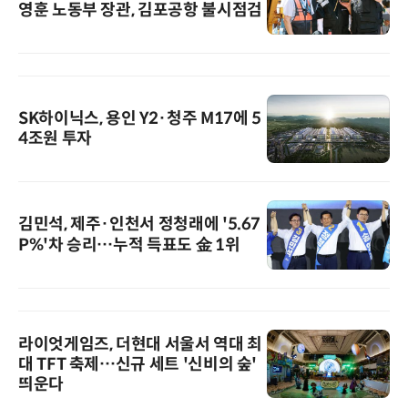
영훈 노동부 장관, 김포공항 불시점검
SK하이닉스, 용인 Y2·청주 M17에 5
4조원 투자
김민석, 제주·인천서 정청래에 '5.67
P%'차 승리…누적 득표도 金 1위
라이엇게임즈, 더현대 서울서 역대 최
대 TFT 축제…신규 세트 '신비의 숲'
띄운다