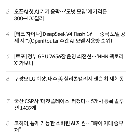
3
오픈AI 첫 AI 기기 윤곽…'도넛 모양'에 가격은
300~400달러
4
[테크 차이나] DeepSeek V4 Flash 1위… 중국 모델 강
세 지속(OpenRouter 주간 AI 모델 사용량 순위)
5
[르포] 정부 GPU 7656장 운영 최전선…'NHN 팩토리
X' 가보니
6
구광모 LG 회장, 내주 美 실리콘밸리서 젠슨 황 재회동
7
국산 CSP사 '마켓플레이스' 커졌다…5개사 등록 솔루
션 1439개
8
코히어, 통제 가능한 소버린 AI 지원…“韓이 아태 승부
처”