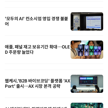
'모두의 AI' 컨소시엄 영입 경쟁 불붙
어
애플, 패널 재고 보유기간 확대…OLE
D 주문량 늘었다
웹케시,'B2B 바이브코딩' 플랫폼 'AX
Port' 출시…AX 시장 본격 공략