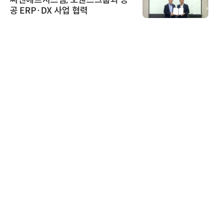
웬스그룹과 공
시놀로지, SK네트웍스
력
상 보안 카메라 국내 독
트너십 체결
인아그룹
'자동화 산업의 새로운
인아그룹 전국 7개 도시
어 개최