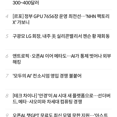
300~400달러
4
[르포] 정부 GPU 7656장 운영 최전선…'NHN 팩토리
X' 가보니
5
구광모 LG 회장, 내주 美 실리콘밸리서 젠슨 황 재회동
6
앤트로픽·오픈AI 이어 메타도…AI가 통제 벗어나 외부
해킹
7
'모두의 AI' 컨소시엄 영입 경쟁 불붙어
8
[테크 차이나] '안경'이 AI 시대 새 플랫폼으로…선더버
드, 메타·샤오미와 차세대 컴퓨팅 경쟁
9
오픈AI, 챗GPT 무료도 최신 모델 무한 지원…'아스트