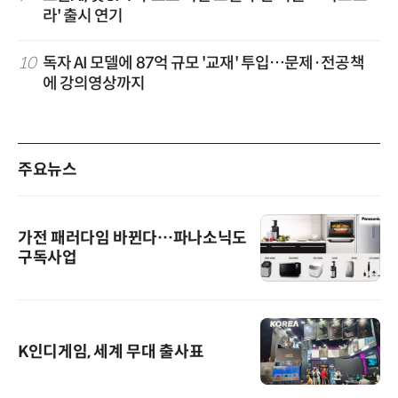
라' 출시 연기
10
독자 AI 모델에 87억 규모 '교재' 투입…문제·전공책
에 강의영상까지
주요뉴스
가전 패러다임 바뀐다…파나소닉도
구독사업
K인디게임, 세계 무대 출사표