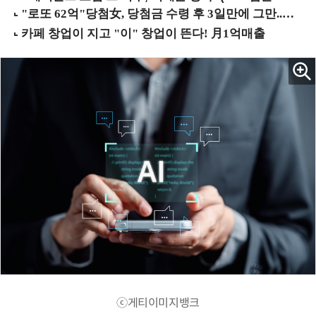
ⓒ게티이미지뱅크