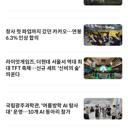
창사 첫 파업까지 갔던 카카오…연봉
6.3% 인상 합의
라이엇게임즈, 더현대 서울서 역대 최
대 TFT 축제…신규 세트 '신비의 숲'
띄운다
국립광주과학관, '여름방학 AI 탐사
대' 운영…10개 AI 동아리 참가