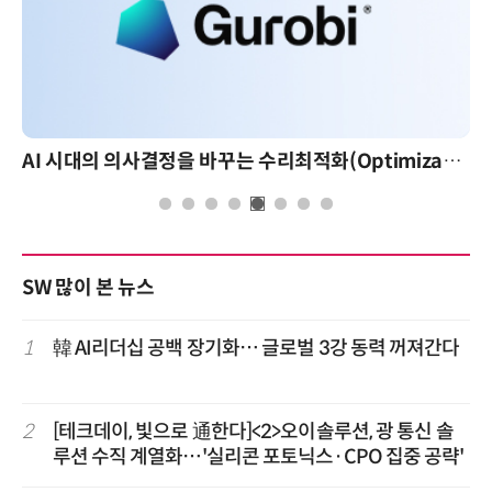
AI 시대의 의사결정을 바꾸는 수리최적화(Optimization): 실제 산업 적용 사례와 활용 전략
SW 많이 본 뉴스
1
韓 AI리더십 공백 장기화… 글로벌 3강 동력 꺼져간다
2
[테크데이, 빛으로 通한다]<2>오이솔루션, 광 통신 솔
루션 수직 계열화…'실리콘 포토닉스·CPO 집중 공략'