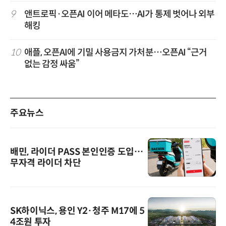
9
앤트로픽·오픈AI 이어 메타도…AI가 통제 벗어나 외부
해킹
10
애플, 오픈AI에 기밀 사용금지 가처분…오픈AI “근거
없는 감정 싸움”
주요뉴스
배민, 라이더 PASS 본인인증 도입…
무자격 라이더 차단
SK하이닉스, 용인 Y2·청주 M17에 5
4조원 투자