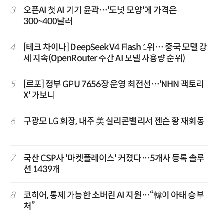
3
오픈AI 첫 AI 기기 윤곽…'도넛 모양'에 가격은
300~400달러
4
[테크 차이나] DeepSeek V4 Flash 1위… 중국 모델 강
세 지속(OpenRouter 주간 AI 모델 사용량 순위)
5
[르포] 정부 GPU 7656장 운영 최전선…'NHN 팩토리
X' 가보니
6
구광모 LG 회장, 내주 美 실리콘밸리서 젠슨 황 재회동
7
국산 CSP사 '마켓플레이스' 커졌다…5개사 등록 솔루
션 1439개
8
코히어, 통제 가능한 소버린 AI 지원…“韓이 아태 승부
처”