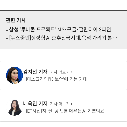
관련 기사
삼성 '루비콘 프로젝트' MS·구글·팔란티어 3파전
[뉴스줌인]생성형 AI 춘추전국시대, 옥석 가리기 본격화…멀티 클라우드도 기대
김지선 기자
기사 더보기
[데스크라인]'K-보안'에 거는 기대
배옥진 기자
기사 더보기
[ET시선]지·필·공 빈틈 메우는 AI 기본의료