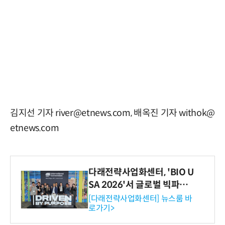
김지선 기자 river@etnews.com, 배옥진 기자 withok@
etnews.com
다래전략사업화센터, 'BIO U
SA 2026'서 글로벌 빅파마
와의 비즈니스 미팅 지원…K
[다래전략사업화센터] 뉴스룸 바
로가기>
-바이오 해외 진출 교두보 확
보