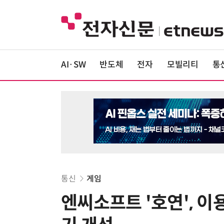
AI·SW
반도체
전자
모빌리티
통
통신
게임
엔씨소프트 '호연', 이