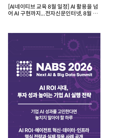
[AI네이티브 교육 8월 일정] AI 활용을 넘
어 AI 구현까지...전자신문인터넷, 8월 실
전 교육·워크숍 개최 발행일 : 2026-07-
23 10:46