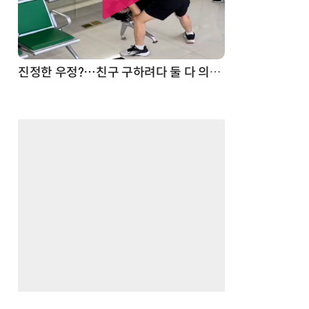
드론
진정한 우정?…친구 구하려다 둘 다 의자 틈에 목이 낀 순간