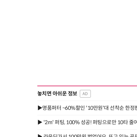
놓치면 아쉬운 정보
AD
▶명품퍼터 ~60%할인 '10만원'대 선착순 한정
▶ '2m' 퍼팅, 100% 성공! 퍼팅으로만 10타 줄
▶ 라운딩가서 100만원 벌었어요. 뜨고 있는 골