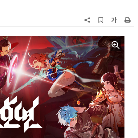
7
韓 앱스토어 시장 5년 만에 38조
원…개발자 90%에 無수수료
8
LGU+, AIDC에 2조 투자…“외부 조
달 없이 단계적 확장”
9
국산 AI 반도체로 피지컬 AI 실증…
올해 600억 투입
10
30년 만의 개편... '이달의 우수게
임'에서 '올해의 우수게임'으로