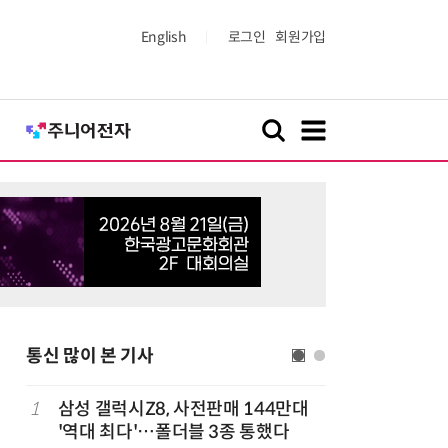
English
로그인
회원가입
통신 많이 본 기사
1
삼성 갤럭시Z8, 사전판매 144만대
6
중고폰 안
'역대 최다'…폴더블 3종 통했다
불안 줄였