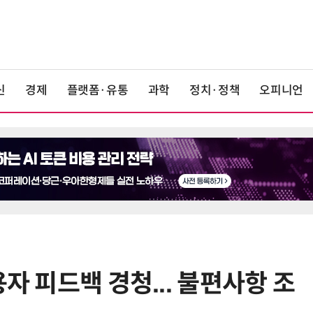
신
경제
플랫폼·유통
과학
정치·정책
오피니언
용자 피드백 경청... 불편사항 조
6
중고폰 안심 인증 50곳 돌파…고객
불안 줄였지만 '홍보 부족' 과제