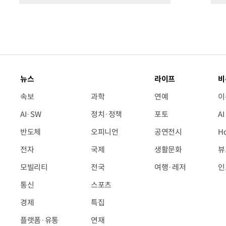
뉴스
라이프
비
속보
과학
연예
이
AI·SW
정치·정책
포토
A
반도체
오피니언
공연전시
H
전자
국제
생활문화
뷰
모빌리티
전국
여행·레저
인
통신
스포츠
경제
특집
플랫폼·유통
연재