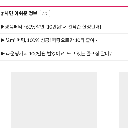
놓치면 아쉬운 정보
AD
▶명품퍼터 ~60%할인 '10만원'대 선착순 한정판매!
▶ '2m' 퍼팅, 100% 성공! 퍼팅으로만 10타 줄여~
▶ 라운딩가서 100만원 벌었어요. 뜨고 있는 골프장 알바?