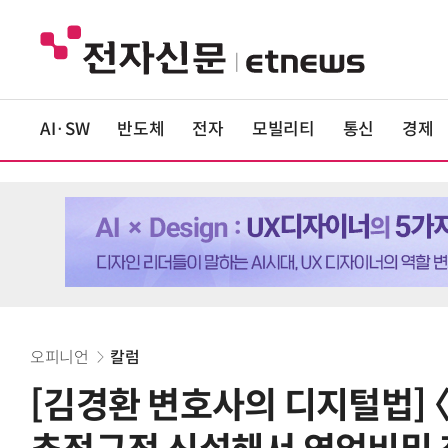
AI·SW
반도체
전자
모빌리티
통신
경제
오피니언
칼럼
[김경환 변호사의 디지털법] 