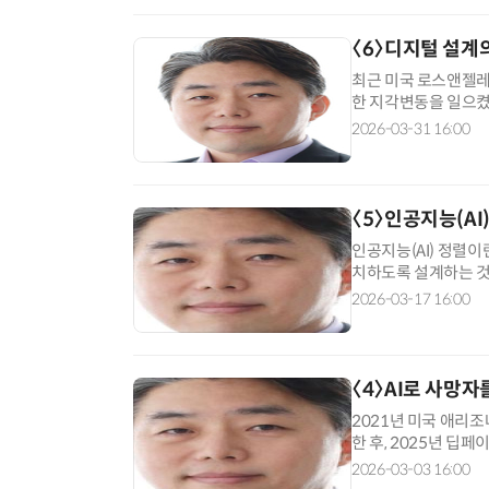
〈6〉디지털 설계
최근 미국 로스앤젤레
한 지각변동을 일으켰다
램과 유튜브의 무한 
2026-03-31 16:00
〈5〉인공지능(AI
인공지능(AI) 정렬이
치하도록 설계하는 것을 
인간의 통제를 벗어나
2026-03-17 16:00
〈4〉AI로 사망자
2021년 미국 애리
한 후, 2025년 딥
됐다. 이는 AI가 사
2026-03-03 16:00