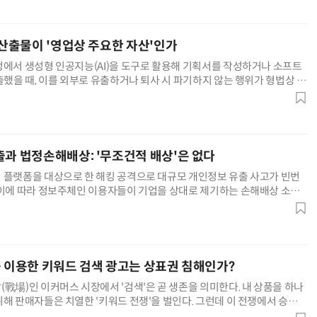
 산출물이 '영업상 주요한 자산'인가
정에서 생성형 인공지능(AI)을 도구로 활용해 기획서를 작성하거나 소프트
출했을 때, 이를 외부로 유출하거나 퇴사 시 파기하지 않는 행위가 형법상 업
지는 디지털 전환기를 맞이한 기업 법무의 최전선에 있는 쟁점이
출과 법정손해배상: '무조건적 배상'은 없다
 플랫폼을 대상으로 한 해킹 공격으로 대규모 개인정보 유출 사고가 빈번
 이에 따라 정보주체인 이용자들이 기업을 상대로 제기하는 손해배상 소송
 특히 피해자가 실제 발생한 손해액을 구체적으로 입증하지 않아도 배상을
를 이용한 키워드 검색 광고는 상표권 침해인가?
戰場)인 이커머스 시장에서 '검색'은 곧 생존을 의미한다. 내 상품을 하나
위해 판매자들은 치열한 '키워드 전쟁'을 벌인다. 그런데 이 전쟁에서 승리하
명한 브랜드명을 슬쩍 나의 검색 키워드로 끼워 넣는 행위는