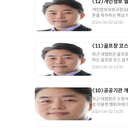
〈12〉개인정보 
개인정보보호규정(GD
존을 좌우하는 핵심 
주체가 자신의 데이터
2026-06-30 16:00
서는 사소한 절차 위
하는 이른바 '개인정보 
〈11〉골프장 코
최근 대법원은 골프장
하는 골프장 코스 설
다(대법원 2026. 2
2026-06-16 16:00
적 제약을 받더라도,
휘했다면 창작성을 일
〈10〉공공기관 
최근 대법원은 소방서
로 이용한 행위자에 
3. 12. 선고 202
2026-06-02 16:00
의 부당성에는 이견이
대원칙을 고수했다. 본