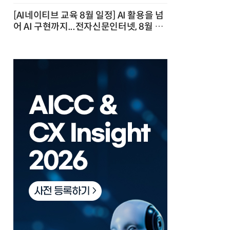
[AI네이티브 교육 8월 일정] AI 활용을 넘
어 AI 구현까지...전자신문인터넷, 8월 실
전 교육·워크숍 개최 발행일 : 2026-07-
23 10:46