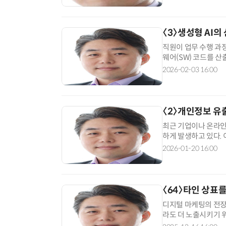
〈3〉생성형 AI의
직원이 업무 수행 과
웨어(SW) 코드를 산
무상배임죄를 구성하는
2026-02-03 16:00
〈2〉개인정보 유
최근 기업이나 온라인
하게 발생하고 있다.
도 늘어나고 있는데,
2026-01-20 16:00
〈64〉타인 상표
디지털 마케팅의 전장(
라도 더 노출시키기 
기 위해 경쟁사의 유