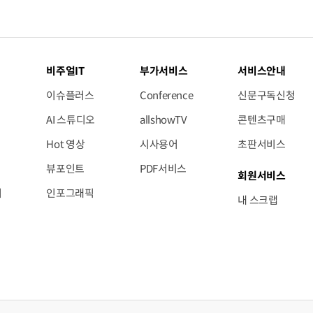
비주얼IT
부가서비스
서비스안내
이슈플러스
Conference
신문구독신청
AI 스튜디오
allshowTV
콘텐츠구매
Hot 영상
시사용어
초판서비스
뷰포인트
PDF서비스
회원서비스
저
인포그래픽
내 스크랩