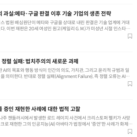
의 과실:메타·구글 판결 이후 기술 기업의 생존 전략
스 법원 배심원단이 메타와 구글을 상대로 내린 판결은 기술 업계에 거대
. 이번 재판은 20세 여성인 원고(케일리 G. M.)가 미성년 시절 인스타그
스크롤, 끊임없는 알림 등 중독적인 설계로 인해 심각한 신체
) 정렬 실패: 법치주의의 새로운 과제
란 AI의 목표와 행동 방식이 인간의 의도, 가치관, 그리고 윤리적 규범과 일
의미한다. 반대로 정렬 실패(Alignment Failure), 즉 정렬 오류는 AI가
 예상치 못한, 혹은 유해한 방식으로 목
를 증인 재현한 사례에 대한 법적 고찰
조나주 챈들러시에서 발생한 로드 레이지 사건에서 크리스토퍼 펠키가 사망
페이크로 재현한 그의 인공지능(AI) 아바타가 법정에서 '증언'한 사례가 화제가
망한 피해자의 목소리를 재현해 피해자 진술을 한 최초의