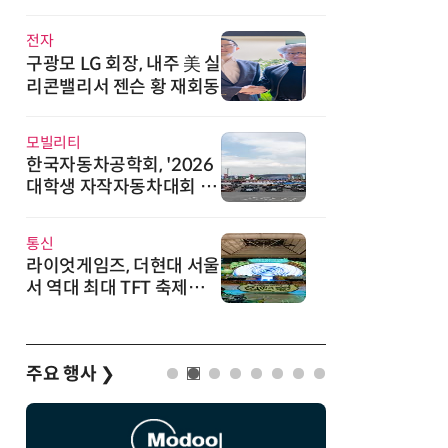
직
전자
구광모 LG 회장, 내주 美 실
리콘밸리서 젠슨 황 재회동
모빌리티
한국자동차공학회, '2026
대학생 자작자동차대회 포
뮬러 부문' 개최
통신
라이엇게임즈, 더현대 서울
서 역대 최대 TFT 축제…
신규 세트 '신비의 숲' 띄운
다
주요 행사
❯