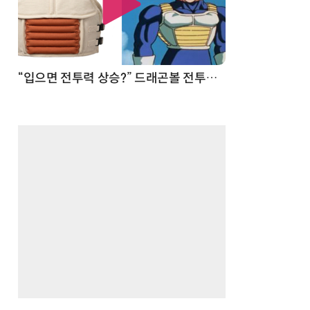
 순간
“입으면 전투력 상승?” 드래곤볼 전투복 닮은 중량조끼