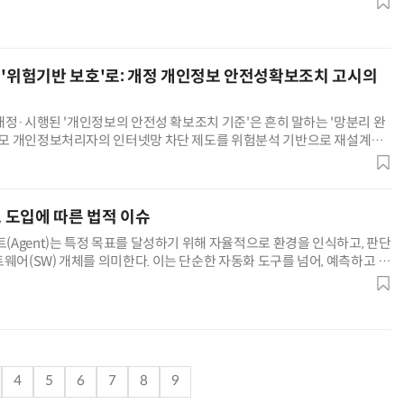
 '위험기반 보호'로: 개정 개인정보 안전성확보조치 고시의
“계속 쫓아왔다”…도망치던 우크라 민간인 공격한 러 자폭 드론
진정한 우정?…친구 구하려다 둘 다 의자 틈에 목이 낀
일 개정·시행된 '개인정보의 안전성 확보조치 기준'은 흔히 말하는 '망분리 완
대규모 개인정보처리자의 인터넷망 차단 제도를 위험분석 기반으로 재설계하
 생태계 전반으로 접근통제·접속기록 의무를 확장하며, 내부관리
트 도입에 따른 법적 이슈
트(Agent)는 특정 목표를 달성하기 위해 자율적으로 환경을 인식하고, 판단
웨어(SW) 개체를 의미한다. 이는 단순한 자동화 도구를 넘어, 예측하고 학
무를 수행한다는 점에서 기존 기술과 구별되고, 이 자율
4
5
6
7
8
9