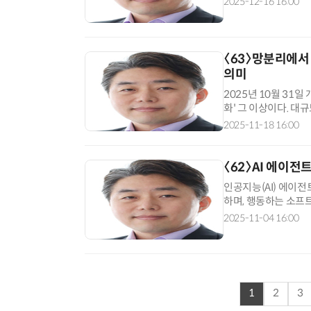
2025-12-16 16:00
〈63〉망분리에서
의미
2025년 10월 31
화' 그 이상이다. 
고, 플랫폼·오픈마켓
2025-11-18 16:00
〈62〉AI 에이전
인공지능(AI) 에이전
하며, 행동하는 소프트
습하며 독립적으로 임
2025-11-04 16:00
1
2
3