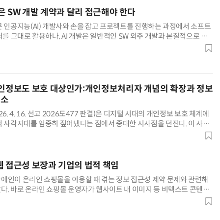
약은 SW 개발 계약과 달리 접근해야 한다
문 인공지능(AI) 개발사와 손을 잡고 프로젝트를 진행하는 과정에서 소프트
서를 그대로 활용하나, AI 개발은 일반적인 SW 외주 개발과 본질적으로 구
W가 기획된 기능에 맞추어 소스코드를 작성하는 일방향적 작업이라면, AI
 정제, 학습 알고리즘의 결합, 그리고 반복적인 학습을 통해 최적의 가중치
AI Native Enterprise를 지원하는 AI Ready Data 플랫폼 활용 전략
AI 시대의 옵저버빌리티: GPU·LLM 모니터링부터 AI 기반 장애 대응까지
는 복합적인 프로세스다. AI 개발 계약은 크게
개인정보도 보호 대상인가:개인정보처리자 개념의 확장과 정보
해소
6. 4. 16. 선고 2026도477 판결)은 디지털 시대의 개인정보 보호 체계에
적 사각지대를 엄중히 짚어냈다는 점에서 중대한 시사점을 던진다. 이 사건
이나 불법 유통 등 부정한 방법으로 취득한 개인정보를
웹 접근성 보장과 기업의 법적 책임
애인이 온라인 쇼핑몰을 이용할 때 겪는 정보 접근성 제약 문제와 관련해
다. 바로 온라인 쇼핑몰 운영자가 웹사이트 내 이미지 등 비텍스트 콘텐츠
트'를 제공하지 않은 행위를 장애인차별금지법상 '차별'로 명확히 인