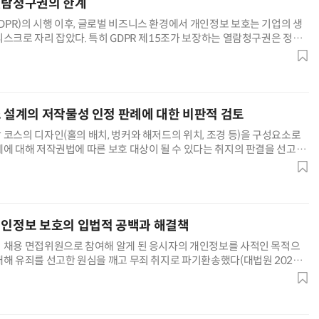
열람청구권의 한계
PR)의 시행 이후, 글로벌 비즈니스 환경에서 개인정보 보호는 기업의 생
리스크로 자리 잡았다. 특히 GDPR 제15조가 보장하는 열람청구권은 정보
 통제권을 행사할 수 있는 가장 강력한 무기였다. 그러나 최근 유럽 전역에
반이나 대응 지연을 빌미로 기업에 거액의 정신적 손해배상(위자료)을 청구
기획 소송(GDPR Hopping)'이 하나의 거대한 투
스 설계의 저작물성 인정 판례에 대한 비판적 검토
 코스의 디자인(홀의 배치, 벙커와 해저드의 위치, 조경 등)을 구성요소로
계에 대해 저작권법에 따른 보호 대상이 될 수 있다는 취지의 판결을 선고했
. 26. 선고 2024다229671 판결). 대법원은 골프코스가 강력한 지형적·기능
 설계자가 여러 구성요소를 다양하게 선택·배치·조합해 창조적 개성을 발
률적으로 부정할 수 없다고 판단했다. 이러한
개인정보 보호의 입법적 공백과 해결책
 채용 면접위원으로 참여해 알게 된 응시자의 개인정보를 사적인 목적으
대해 유죄를 선고한 원심을 깨고 무죄 취지로 파기환송했다(대법원 2026.
5도10321 판결). 면접과정에서 취득한 전화번호로 사적 연락을 취한 위반 행위
 없겠으나, 사법부는 형벌법규의 엄격한 해석과 죄형법정주의라는 헌법적
 사건의 핵심 쟁점은 소방서 등 '법인격 없는 공공