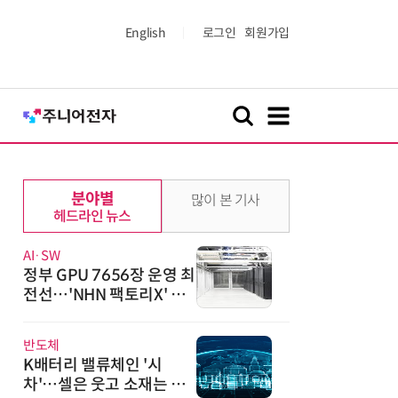
English
로그인
회원가입
분야별
많이 본 기사
헤드라인 뉴스
AI·SW
정부 GPU 7656장 운영 최
전선…'NHN 팩토리X' 가
보니
반도체
K배터리 밸류체인 '시
차'…셀은 웃고 소재는 아