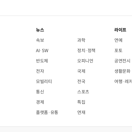
뉴스
라이프
속보
과학
연예
AI·SW
정치·정책
포토
반도체
오피니언
공연전시
전자
국제
생활문화
모빌리티
전국
여행·레
통신
스포츠
경제
특집
플랫폼·유통
연재