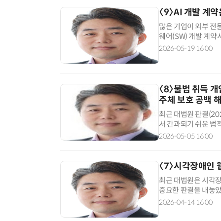
〈9〉AI 개발 계
많은 기업이 외부 전
웨어(SW) 개발 계약
조가 다르다. 일반 S
2026-05-19 16:00
개발은 원천 데이터의
(Weight)를 찾아내
〈8〉불법 취득 
주체 보호 공백 
최근 대법원 판결(202
서 간과되기 쉬운 법
의 핵심 쟁점은 해킹
2026-05-05 16:00
〈7〉시각장애인 
최근 대법원은 시각장
중요한 판결을 내놓았
에 대해 '대체 텍스
2026-04-14 16:00