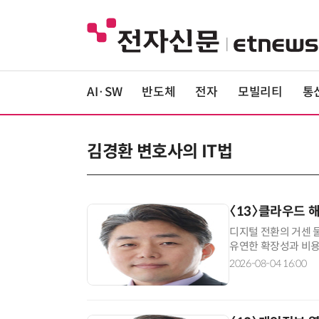
AI·SW
반도체
전자
모빌리티
통
김경환 변호사의 IT법
〈13〉클라우드 해
디지털 전환의 거센 
유연한 확장성과 비용
의 필수재로 만들었다
2026-08-04 16:00
면서, 그 화려한 이면
시 모든 법적·재정적