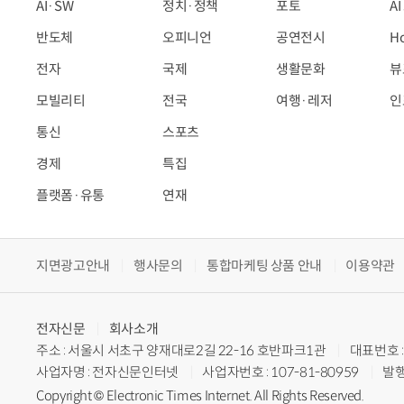
AI·SW
정치·정책
포토
A
반도체
오피니언
공연전시
H
전자
국제
생활문화
뷰
모빌리티
전국
여행·레저
인
통신
스포츠
경제
특집
플랫폼·유통
연재
지면광고안내
행사문의
통합마케팅 상품 안내
이용약관
전자신문
회사소개
주소 : 서울시 서초구 양재대로2길 22-16 호반파크1관
대표번호 : 
사업자명 : 전자신문인터넷
사업자번호 : 107-81-80959
발행
Copyright © Electronic Times Internet. All Rights Reserved.