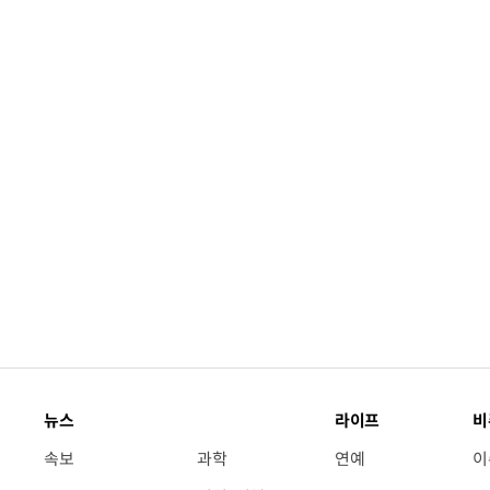
뉴스
라이프
비
속보
과학
연예
이