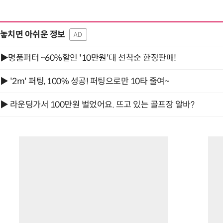
놓치면 아쉬운 정보
AD
▶명품퍼터 ~60%할인 '10만원'대 선착순 한정판매!
▶ '2m' 퍼팅, 100% 성공! 퍼팅으로만 10타 줄여~
▶ 라운딩가서 100만원 벌었어요. 뜨고 있는 골프장 알바?