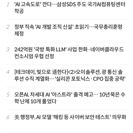
1
'AI 고속도로' 깐다…삼성SDS 주도 국가AI컴퓨팅센터
착공
2
정부 직속 'AI 개발 조직 신설' 초읽기…국무총리훈령
제정
3
242억원 '국방 특화 LLM' 사업 한화·네이버클라우드
컨소시엄 우협 선정
4
[테크데이, 빛으로 通한다]<2>오이솔루션, 광 통신 솔
루션 수직 계열화…'실리콘 포토닉스·CPO 집중 공략'
5
오픈AI, 차세대 AI '아스트라' 출격 예고… 10년묵은 수
학 난제 10개 풀었다
6
美 행정부, AI 모델 '해킹 등 사이버 보안 테스트' 의무화