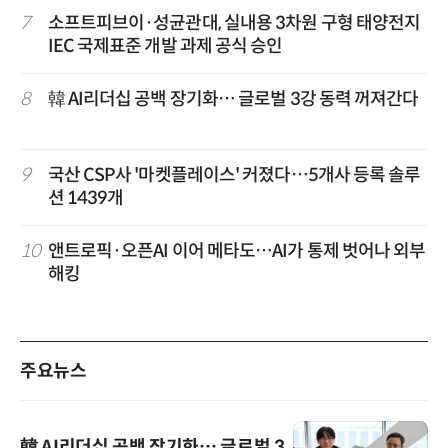
7
소프트피브이·성균관대, 실내용 3차원 구형 태양전지
IEC 국제표준 개발 과제 공식 승인
8
韓 AI리더십 공백 장기화… 글로벌 3강 동력 꺼져간다
9
국산 CSP사 '마켓플레이스' 커졌다…5개사 등록 솔루
션 1439개
10
앤트로픽·오픈AI 이어 메타도…AI가 통제 벗어나 외부
해킹
주요뉴스
韓 AI리더십 공백 장기화… 글로벌 3