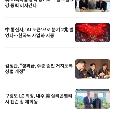
강 동력 꺼져간다
中 통신사, 'AI 토큰'으로 분기 2兆 벌
었다…한국도 사업화 시동
김정관, “성과급, 주총 승인 거치도록
상법 개정”
구광모 LG 회장, 내주 美 실리콘밸리
서 젠슨 황 재회동