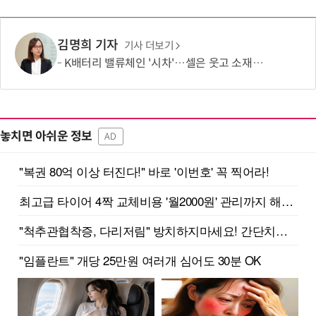
김명희 기자
기사 더보기
K배터리 밸류체인 '시차'…셀은 웃고 소재는 아직
놓치면 아쉬운 정보
AD