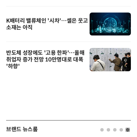
K배터리 밸류체인 '시차'…셀은 웃고
소재는 아직
반도체 성장에도 '고용 한파'…올해
취업자 증가 전망 10만명대로 대폭
'하향'
브랜드 뉴스룸