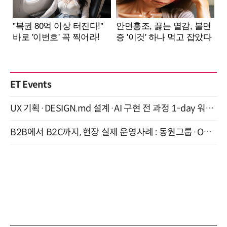
ET Events
UX 기획·DESIGN.md 설계·AI 구현 전 과정 1-day 워크숍 with Claude Code·Codex 9월 15일 개최
B2B에서 B2C까지, 현장 실제 운영사례 : 동원그룹·OCI·다이닝브랜즈그룹·당근 (8/27)