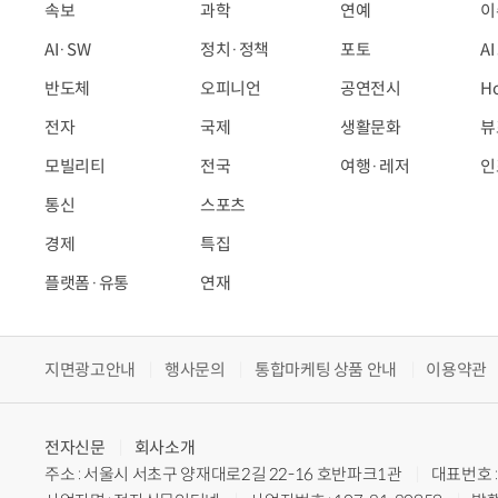
속보
과학
연예
이
AI·SW
정치·정책
포토
A
반도체
오피니언
공연전시
H
전자
국제
생활문화
뷰
모빌리티
전국
여행·레저
인
통신
스포츠
경제
특집
플랫폼·유통
연재
지면광고안내
행사문의
통합마케팅 상품 안내
이용약관
전자신문
회사소개
주소 : 서울시 서초구 양재대로2길 22-16 호반파크1관
대표번호 : 