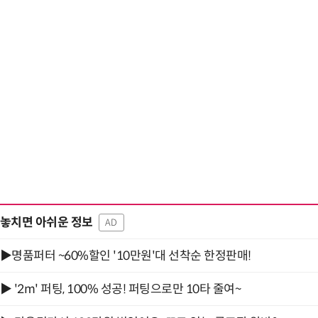
“계속 쫓아왔다”…도망치던 우크라 민간
놓치면 아쉬운 정보
AD
▶명품퍼터 ~60%할인 '10만원'대 선착순 한정판매!
▶ '2m' 퍼팅, 100% 성공! 퍼팅으로만 10타 줄여~