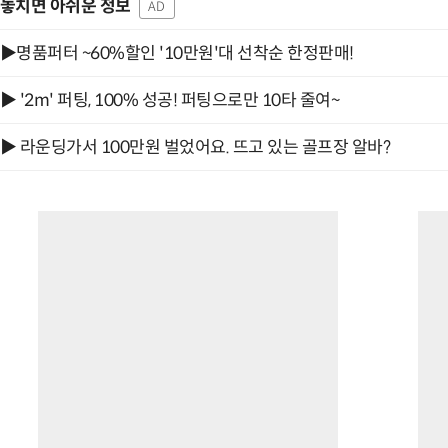
놓치면 아쉬운 정보
AD
▶명품퍼터 ~60%할인 '10만원'대 선착순 한정판매!
▶ '2m' 퍼팅, 100% 성공! 퍼팅으로만 10타 줄여~
▶ 라운딩가서 100만원 벌었어요. 뜨고 있는 골프장 알바?