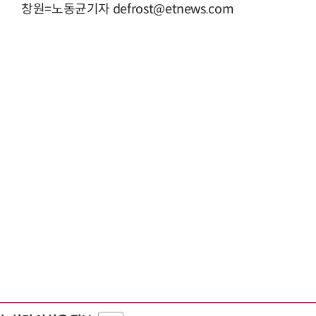
창원=노동균기자 defrost@etnews.com
“계속 쫓아왔다”…도망치던 우크라 민간