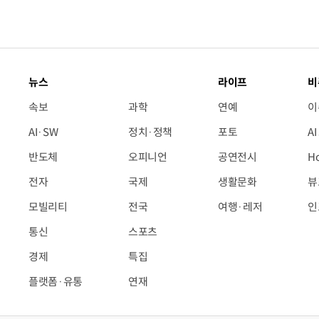
뉴스
라이프
비
속보
과학
연예
이
AI·SW
정치·정책
포토
A
반도체
오피니언
공연전시
H
전자
국제
생활문화
뷰
모빌리티
전국
여행·레저
인
통신
스포츠
경제
특집
플랫폼·유통
연재