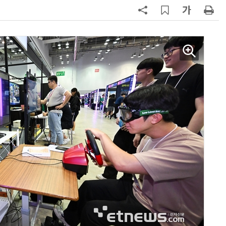
7
“포항을 '제조 AX' 글로벌 거점으
로”…포항TP, 한·중 '피지컬 AI' 글
로벌 협력 속도
8
AI 반도체가 데이터 변화 맞춰 반
응...KAIST, '카멜레온 AI 반도체' 개
발
9
국립광주과학관, '여름방학 AI 탐사
대' 운영…10개 AI 동아리 참가
10
충북도·청주시, 스템코와 1500억
투자협약…ID-Coil 생산시설 증설