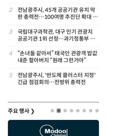
2
전남광주시, 45개 공공기관 유치 막
7
“포항을 
판 총력전…100여명 추진단 확대 개
로”…포항T
편
로벌 협력
3
국립대구과학관, 대구 인기 관광지
8
AI 반도
공공기관 1위 선정…과기정통부 기
응...KAI
타공공기관 경영평가 'A등급(우수)'
발
겹경사
4
“손녀들 같아서” 태국인 관광객 밥값
9
국립광주과
내준 할아버지 “원래 그런거야”
원
5
전남광주시, '반도체 클러스터 지정'
10
충북도·청
긴급 점검회의…전방위 총력전
투자협약…
주요 행사
❯