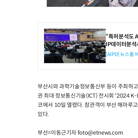
“특허분석도 AI
IP데이터분석
[AIPD] 뉴스룸
부산시와 과학기술정보통신부 등이 주최하고
권 최대 정보통신기술(ICT) 전시회 '2024 K-
코에서 10일 열렸다. 참관객이 부산 해마루
있다.
부산=이동근기자 foto@etnews.com