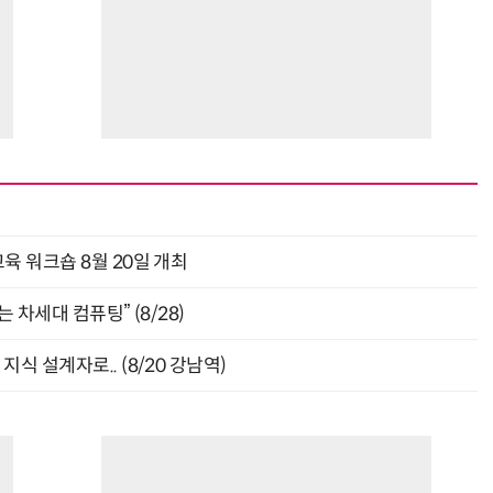
“계속 쫓아왔다”…도망치던 우크라 민간인 공격한 러 자폭 드론
진정한 우정?…친구 구하려다 둘 다 의자 틈에 목이 낀
육 워크숍 8월 20일 개최
 차세대 컴퓨팅” (8/28)
식 설계자로.. (8/20 강남역)