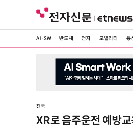
AI·SW
반도체
전자
모빌리티
통
전국
XR로 음주운전 예방교