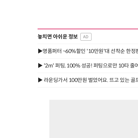
놓치면 아쉬운 정보
AD
▶명품퍼터 ~60%할인 '10만원'대 선착순 한정
▶ '2m' 퍼팅, 100% 성공! 퍼팅으로만 10타 줄
▶ 라운딩가서 100만원 벌었어요. 뜨고 있는 골