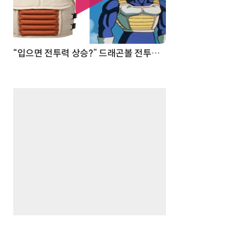
 순간
“입으면 전투력 상승?” 드래곤볼 전투복 닮은 중량조끼