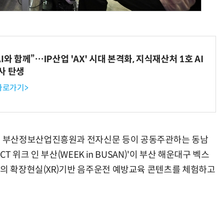
와 함께”…IP산업 'AX' 시대 본격화, 지식재산처 1호 AI
AI Native Enterprise를 지원하는 AI Ready Data 플랫폼 활용 전략
AI 시대의 옵저버빌리티: GPU·LLM 모니터링부터 AI 기반 장애 대응까지
사 탄생
 바로가기>
 부산정보산업진흥원과 전자신문 등이 공동주관하는 동남
ICT 위크 인 부산(WEEK in BUSAN)'이 부산 해운대구 벡스
고의 확장현실(XR)기반 음주운전 예방교육 콘텐츠를 체험하고