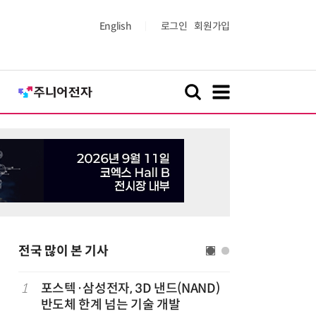
English
로그인
회원가입
전국 많이 본 기사
1
포스텍·삼성전자, 3D 낸드(NAND)
6
박성준 아
반도체 한계 넘는 기술 개발
로 200