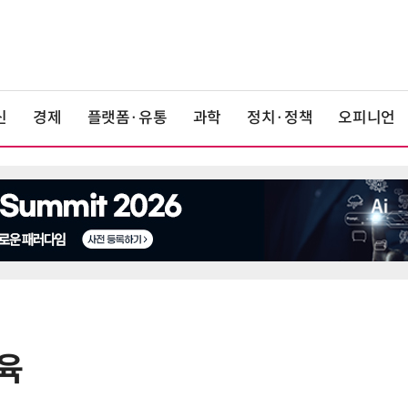
신
경제
플랫폼·유통
과학
정치·정책
오피니언
육
6
박성준 아주대 교수, 공기 중 수분으
로 200㎛ 피부 부착 전지 개발