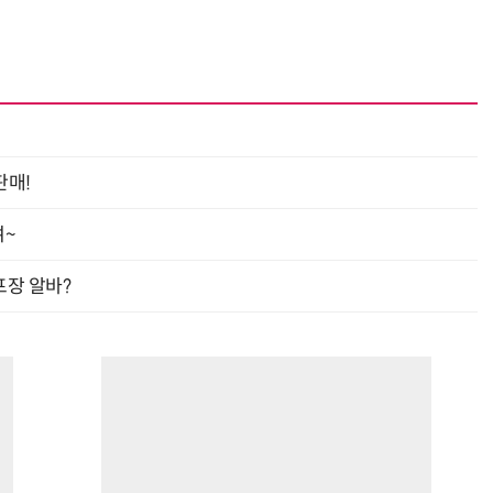
판매!
여~
프장 알바?