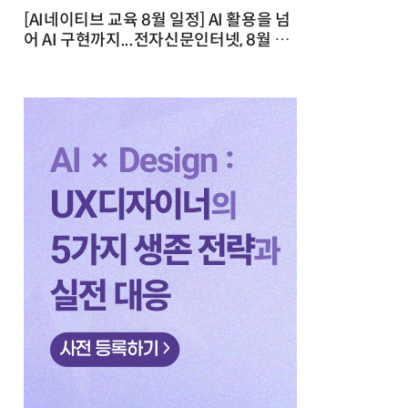
[AI네이티브 교육 8월 일정] AI 활용을 넘
어 AI 구현까지...전자신문인터넷, 8월 실
전 교육·워크숍 개최 발행일 : 2026-07-
23 10:46