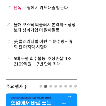
구성
럽
2
단독
쿠팡에서 카드대출 받는다
7
'게이밍위
서 TV·모
3
올해 코스닥 퇴출러시 본격화…상장
8
500조 
보다 상폐기업 더 많아질듯
테크…AI
4
美 클래리티법 이번 주 분수령…휴
9
LG 엑사
회 전 마지막 시험대
대기업과 
5
5대 은행 회수불능 '추정손실' 1조
10
코스피 급
2109억원 …7년 만에 최대
주요 행사
❯