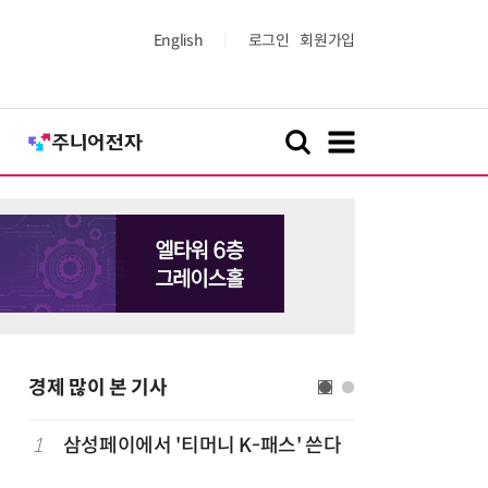
English
로그인
회원가입
경제 많이 본 기사
1
삼성페이에서 '티머니 K-패스' 쓴다
6
단독
보험
는다…'보