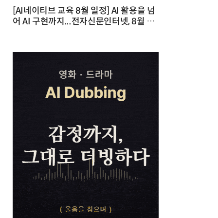
[AI네이티브 교육 8월 일정] AI 활용을 넘
어 AI 구현까지...전자신문인터넷, 8월 실
전 교육·워크숍 개최 발행일 : 2026-07-
23 10:46