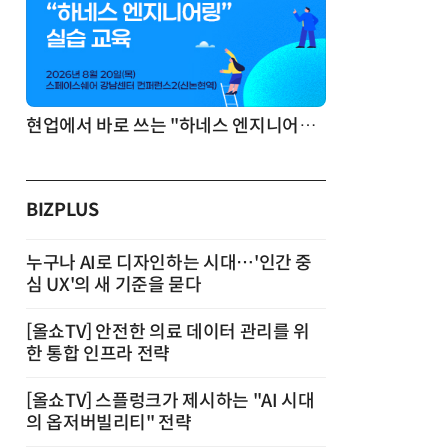
기반 정리·리서치·보고 자동화
현업에서 바로 쓰는 "하네스 엔지니어링" 실습 교육
BIZPLUS
누구나 AI로 디자인하는 시대…'인간 중
심 UX'의 새 기준을 묻다
[올쇼TV] 안전한 의료 데이터 관리를 위
한 통합 인프라 전략
[올쇼TV] 스플렁크가 제시하는 "AI 시대
의 옵저버빌리티" 전략