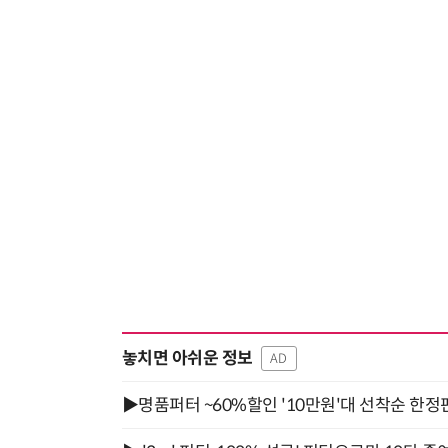
놓치면 아쉬운 정보
AD
▶명품퍼터 ~60%할인 '10만원'대 선착순 한정