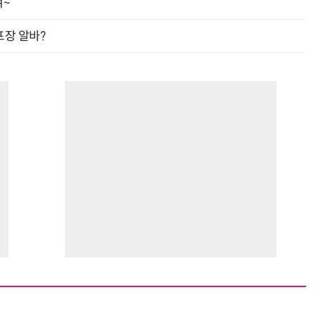
여~
프장 알바?