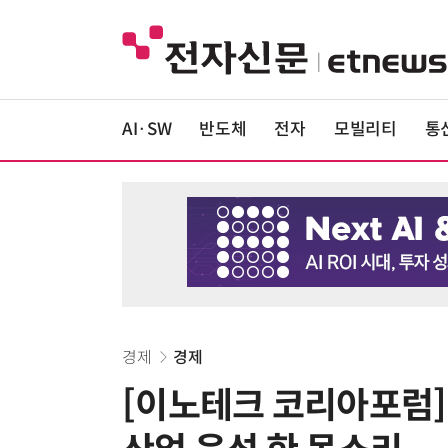
AI·SW
반도체
전자
모빌리티
통
경제
경제
[이노테크 코리아포럼]