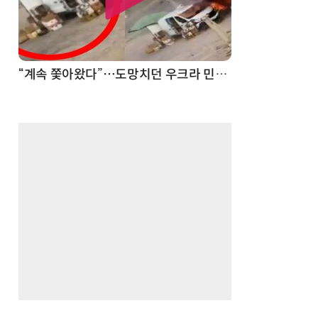
“계속 쫓아왔다”…도망치던 우크라 민간인 공격한 러 자폭 드론