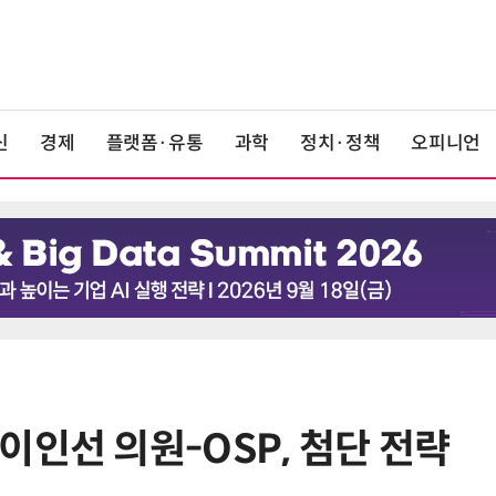
신
경제
플랫폼·유통
과학
정치·정책
오피니언
이인선 의원-OSP, 첨단 전략
6
단독
보험 소비자 개인정보 유출 막
는다…'보험·GA 정보보호 협의체'