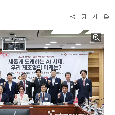
구성
7
'게이밍위크' 삼성전자-LG전자 유
서 TV·모니터 '大戰'
8
500조 퇴직연금 시장 노리는 RA 핀
테크…AI 연금운용 경쟁 본격화
9
LG 엑사원, 中企 제조현장 '전파'…
대기업과 협력사 AI 상생 시동
10
코스피 급등에 매수 사이드카 발동